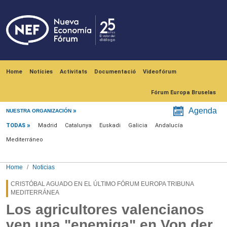
Skip to main content
Navegación principal
Home
Notícies
Activitats
Documentació
Videofórum
Fórum Europa Bruselas
Menú noticias
Agenda
NUESTRA ORGANIZACIÓN
TODAS
Madrid
Catalunya
Euskadi
Galicia
Andalucía
Mediterráneo
Home
Noticias
CRISTÓBAL AGUADO EN EL ÚLTIMO FÓRUM EUROPA TRIBUNA
MEDITERRÁNEA
Los agricultores valencianos
ven una "enemiga" en Von der