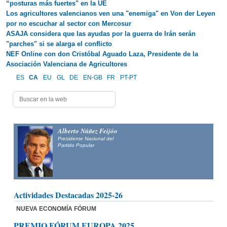
“posturas más fuertes" en la UE
Los agricultores valencianos ven una "enemiga" en Von der Leyen
por no escuchar al sector con Mercosur
ASAJA considera que las ayudas por la guerra de Irán serán
"parches" si se alarga el conflicto
NEF Online con don Cristóbal Aguado Laza, Presidente de la
Asociación Valenciana de Agricultores
ES
CA
EU
GL
DE
EN-GB
FR
PT-PT
Alberto Núñez Feijóo
Presidente Nacional del
Partido Popular
Actividades Destacadas 2025-26
NUEVA ECONOMÍA FÓRUM
PREMIO FÓRUM EUROPA 2025