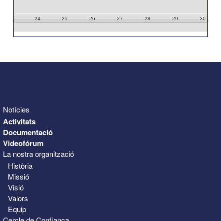
24
25
26
27
28
29
30
31
1
2
3
4
5
6
Notícies
Activitats
Documentació
Videofórum
La nostra organització
Història
Missió
Visió
Valors
Equip
Cercle de Confiança