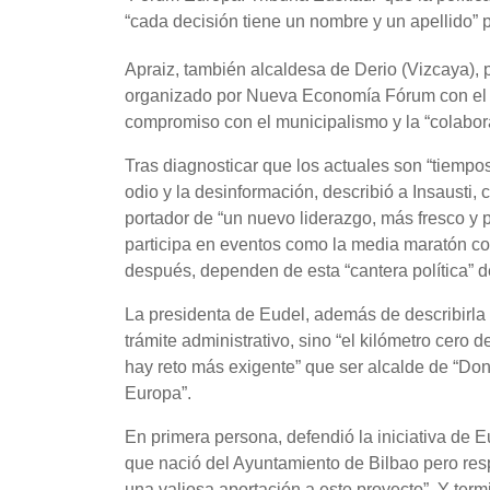
“cada decisión tiene un nombre y un apellido” p
Apraiz, también alcaldesa de Derio (Vizcaya), 
organizado por Nueva Economía Fórum con el a
compromiso con el municipalismo y la “colabora
Tras diagnosticar que los actuales son “tiempos d
odio y la desinformación, describió a Insausti
portador de “un nuevo liderazgo, más fresco y 
participa en eventos como la media maratón co
después, dependen de esta “cantera política” d
La presidenta de Eudel, además de describirla 
trámite administrativo, sino “el kilómetro cero
hay reto más exigente” que ser alcalde de “Dono
Europa”.
En primera persona, defendió la iniciativa de E
que nació del Ayuntamiento de Bilbao pero res
una valiosa aportación a este proyecto”. Y ter