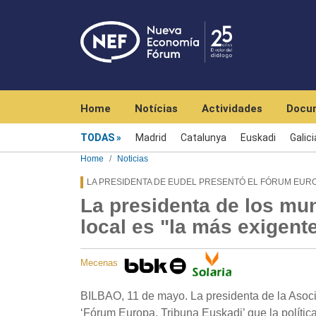
Navegación principal
Home
Notícias
Actividades
Docu
Menú noticias
TODAS
Madrid
Catalunya
Euskadi
Galici
Home
Noticias
LA PRESIDENTA DE EUDEL PRESENTÓ EL FÓRUM EURO
La presidenta de los mun
local es "la más exigen
Mecenas
BILBAO, 11 de mayo. La presidenta de la Asocia
‘Fórum Europa. Tribuna Euskadi’ que la polític