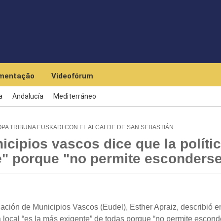
Skip to main content
mentação
Videofórum
a
Andalucía
Mediterráneo
PA TRIBUNA EUSKADI CON EL ALCALDE DE SAN SEBASTIÁN
icipios vascos dice que la políti
te" porque "no permite esconders
ción de Municipios Vascos (Eudel), Esther Apraiz, describió e
a local “es la más exigente” de todas porque “no permite escond