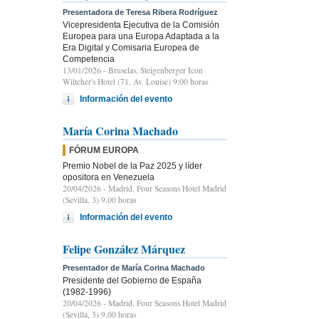
Presentadora de Teresa Ribera Rodríguez
Vicepresidenta Ejecutiva de la Comisión
Europea para una Europa Adaptada a la
Era Digital y Comisaria Europea de
Competencia
13/01/2026
- Bruselas, Steigenberger Icon
Wiltcher's Hotel (71, Av. Louise) 9:00 horas
Información del evento
María Corina Machado
FÓRUM EUROPA
Premio Nobel de la Paz 2025 y líder
opositora en Venezuela
20/04/2026
- Madrid, Four Seasons Hotel Madrid
(Sevilla, 3) 9.00 horas
Información del evento
Felipe González Márquez
Presentador de María Corina Machado
Presidente del Gobierno de España
(1982-1996)
20/04/2026
- Madrid, Four Seasons Hotel Madrid
(Sevilla, 3) 9.00 horas