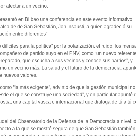
or afectar a un vecino.
presentó en Bilbao una conferencia en este evento informativo
lcalde de San Sebastián, Jon Insausti, a quien agradeció su
ción entre diferentes”.
ifíciles para la política” por la polarización, el ruido, los mens
, compañero de partido suyo en el PNV, como “un nuevo referente
preparado, que escucha a sus vecinos y conoce sus barrios”, y
mo un vecino más. La salud y el futuro de la democracia, apunt
e nuevos valores.
como “la más exigente”, advirtió de que la gestión municipal no
 desde el que se construye una sociedad”, y en particular apuntó 
stia, una capital vasca e internacional que dialoga de tú a tú 
udel del Observatorio de la Defensa de la Democracia a nivel lo
pecto a la que se mostró segura de que San Sebastián también
minó aconsejando a Insausti que, aunque “nunca vamos a tener l