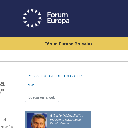
Fórum Europa Bruselas
ES
CA
EU
GL
DE
EN-GB
FR
ca
PT-PT
e"
Alberto Núñez Feijóo
n el
Presidente Nacional del
Partido Popular
erse” y