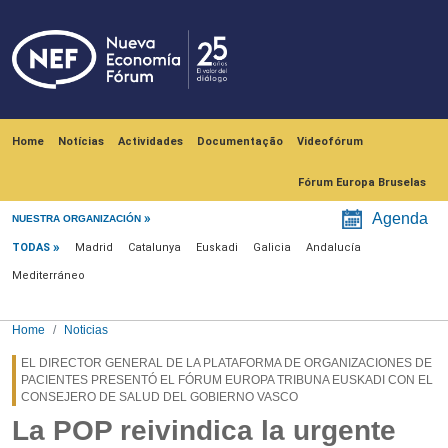
Skip to main content
Navegación principal
Home
Notícias
Actividades
Documentação
Videofórum
Fórum Europa Bruselas
Menú noticias
Agenda
NUESTRA ORGANIZACIÓN
TODAS
Madrid
Catalunya
Euskadi
Galicia
Andalucía
Mediterráneo
Home
Noticias
EL DIRECTOR GENERAL DE LA PLATAFORMA DE ORGANIZACIONES DE
PACIENTES PRESENTÓ EL FÓRUM EUROPA TRIBUNA EUSKADI CON EL
CONSEJERO DE SALUD DEL GOBIERNO VASCO
La POP reivindica la urgente