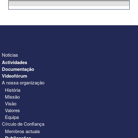
31
1
2
3
4
5
6
Noticias
Actividades
Documentação
Videofórum
A nossa organização
História
Missão
Visão
Valores
Equipa
Círculo de Confiança
Membros actuais