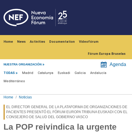
Skip to main content
Navegación principal
Home
News
Activities
Documentation
Videofórum
Fórum Europa Bruselas
Menú noticias
Agenda
NUESTRA ORGANIZACIÓN
TODAS
Madrid
Catalunya
Euskadi
Galicia
Andalucía
Mediterráneo
Home
Noticias
EL DIRECTOR GENERAL DE LA PLATAFORMA DE ORGANIZACIONES DE
PACIENTES PRESENTÓ EL FÓRUM EUROPA TRIBUNA EUSKADI CON EL
CONSEJERO DE SALUD DEL GOBIERNO VASCO
La POP reivindica la urgente