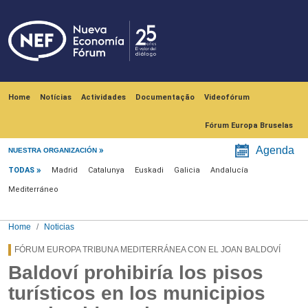
Skip to main content
Navegación principal
Home
Notícias
Actividades
Documentação
Videofórum
Fórum Europa Bruselas
Menú noticias
Agenda
NUESTRA ORGANIZACIÓN
TODAS
Madrid
Catalunya
Euskadi
Galicia
Andalucía
Mediterráneo
Home
Noticias
FÓRUM EUROPA TRIBUNA MEDITERRÁNEA CON EL JOAN BALDOVÍ
Baldoví prohibiría los pisos
turísticos en los municipios