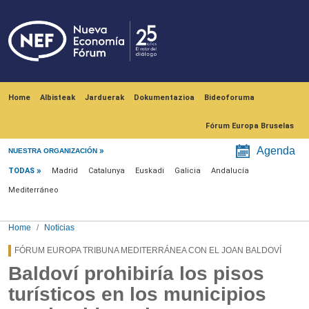
Skip to main content
Navegación principal
Home
Albisteak
Jarduerak
Dokumentazioa
Bideoforuma
Fórum Europa Bruselas
Menú noticias
Agenda
NUESTRA ORGANIZACIÓN
TODAS
Madrid
Catalunya
Euskadi
Galicia
Andalucía
Mediterráneo
Home
Noticias
FÓRUM EUROPA TRIBUNA MEDITERRÁNEA CON EL JOAN BALDOVÍ
Baldoví prohibiría los pisos
turísticos en los municipios