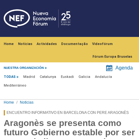
Skip to main content
Navegación principal
Home
Notícias
Actividades
Documentação
Videofórum
Fórum Europa Bruselas
Menú noticias
Agenda
NUESTRA ORGANIZACIÓN
TODAS
Madrid
Catalunya
Euskadi
Galicia
Andalucía
Mediterráneo
Home
Noticias
ENCUENTRO INFORMATIVO EN BARCELONA CON PERE ARAGONÈS
Aragonès se presenta como
futuro Gobierno estable por ser