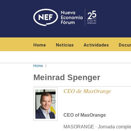
Navegación principal
Home
Notícias
Actividades
Docu
Home
Meinrad Spenger
CEO de MasOrange
CEO of MasOrange
MASORANGE · Jornada comple