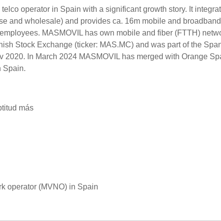
o operator in Spain with a significant growth story. It integra
rise and wholesale) and provides ca. 16m mobile and broadband
000 employees. MASMOVIL has own mobile and fiber (FTTH) netw
nish Stock Exchange (ticker: MAS.MC) and was part of the Spa
n Nov 2020. In March 2024 MASMOVIL has merged with Orange Spa
 Spain.
ptitud más
rk operator (MVNO) in Spain