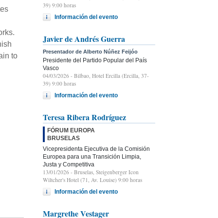
39) 9:00 horas
tes
Información del evento
orks.
Javier de Andrés Guerra
nish
Presentador de Alberto Núñez Feijóo
in to
Presidente del Partido Popular del País
Vasco
04/03/2026
- Bilbao, Hotel Ercilla (Ercilla, 37-
39) 9:00 horas
Información del evento
Teresa Ribera Rodríguez
FÓRUM EUROPA
BRUSELAS
Vicepresidenta Ejecutiva de la Comisión
Europea para una Transición Limpia,
Justa y Competitiva
13/01/2026
- Bruselas, Steigenberger Icon
Wiltcher's Hotel (71, Av. Louise) 9:00 horas
Información del evento
Margrethe Vestager