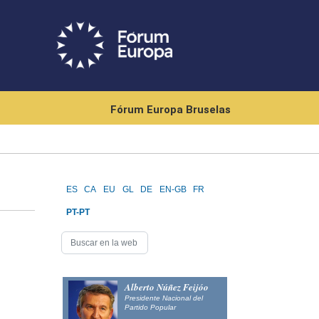
Fórum Europa Bruselas
ES
CA
EU
GL
DE
EN-GB
FR
PT-PT
Alberto Núñez Feijóo
Presidente Nacional del
Partido Popular