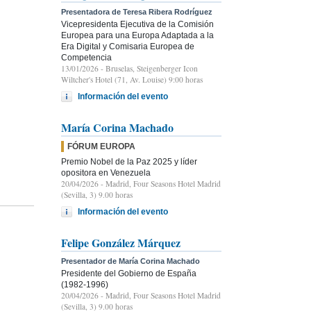
Presentadora de Teresa Ribera Rodríguez
Vicepresidenta Ejecutiva de la Comisión
Europea para una Europa Adaptada a la
Era Digital y Comisaria Europea de
Competencia
13/01/2026
- Bruselas, Steigenberger Icon
Wiltcher's Hotel (71, Av. Louise) 9:00 horas
Información del evento
María Corina Machado
FÓRUM EUROPA
Premio Nobel de la Paz 2025 y líder
opositora en Venezuela
20/04/2026
- Madrid, Four Seasons Hotel Madrid
(Sevilla, 3) 9.00 horas
Información del evento
Felipe González Márquez
Presentador de María Corina Machado
Presidente del Gobierno de España
(1982-1996)
20/04/2026
- Madrid, Four Seasons Hotel Madrid
(Sevilla, 3) 9.00 horas