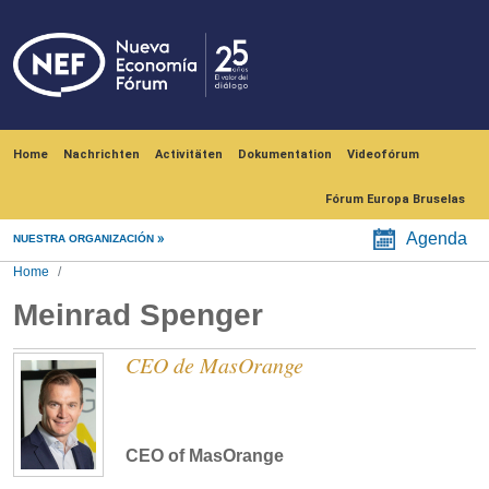
Skip to main content
Navegación principal
Home
Nachrichten
Activitäten
Dokumentation
Videofórum
Fórum Europa Bruselas
Agenda
NUESTRA ORGANIZACIÓN
Home
Meinrad Spenger
CEO de MasOrange
CEO of MasOrange