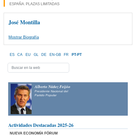
ESPAÑA. PLAZAS LIMITADAS
José Montilla
Mostrar Biografía
ES
CA
EU
GL
DE
EN-GB
FR
PT-PT
Alberto Núñez Feijóo
Presidente Nacional del
Partido Popular
Actividades Destacadas 2025-26
NUEVA ECONOMÍA FÓRUM