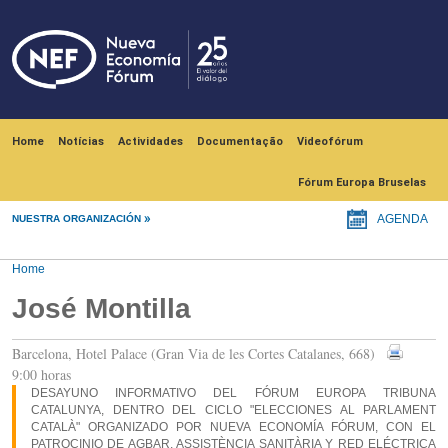
Skip to main content
Navegación principal
Home
Notícias
Actividades
Documentação
Videofórum
Fórum Europa Bruselas
NUESTRA ORGANIZACIÓN
AGENDA
Home
José Montilla
Barcelona, Hotel Palace (Gran Via de les Cortes Catalanes, 668)
9:00 horas
DESAYUNO INFORMATIVO DEL FÓRUM EUROPA TRIBUNA
CATALUNYA, DENTRO DEL CICLO "ELECCIONES AL PARLAMENT
CATALÀ" ORGANIZADO POR NUEVA ECONOMÍA FÓRUM, CON EL
PATROCINIO DE AGBAR, ASSISTÈNCIA SANITÀRIA Y RED ELÉCTRICA