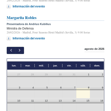
20/02/2026
- Madrid, Four Seasons Hotel Madrid (Sevilla, 3) 9:00 horas
Información del evento
Margarita Robles
Presentadora de Andrius Kubilius
Ministra de Defensa
20/02/2026
- Madrid, Four Seasons Hotel Madrid (Sevilla, 3) 9:00 horas
Información del evento
agosto de 2026
lun.
mar.
mié.
jue.
vie.
sáb.
dom.
27
28
29
30
31
1
2
3
4
5
6
7
8
9
10
11
12
13
14
15
16