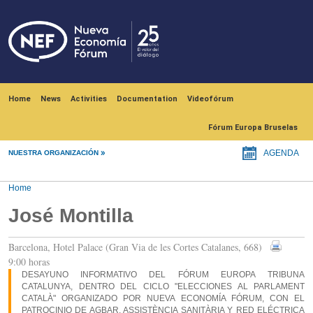
Skip to main content
Navegación principal
Home
News
Activities
Documentation
Videofórum
Fórum Europa Bruselas
NUESTRA ORGANIZACIÓN
AGENDA
Home
José Montilla
Barcelona, Hotel Palace (Gran Via de les Cortes Catalanes, 668)
9:00 horas
DESAYUNO INFORMATIVO DEL FÓRUM EUROPA TRIBUNA
CATALUNYA, DENTRO DEL CICLO "ELECCIONES AL PARLAMENT
CATALÀ" ORGANIZADO POR NUEVA ECONOMÍA FÓRUM, CON EL
PATROCINIO DE AGBAR, ASSISTÈNCIA SANITÀRIA Y RED ELÉCTRICA