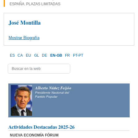
ESPAÑA. PLAZAS LIMITADAS
José Montilla
Mostrar Biografía
ES
CA
EU
GL
DE
EN-GB
FR
PT-PT
Alberto Núñez Feijóo
Presidente Nacional del
Partido Popular
Actividades Destacadas 2025-26
NUEVA ECONOMÍA FÓRUM