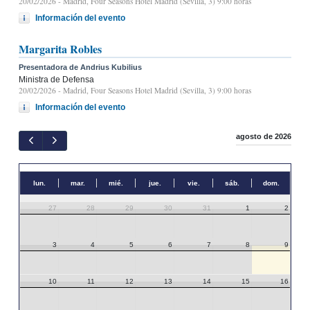
20/02/2026
- Madrid, Four Seasons Hotel Madrid (Sevilla, 3) 9:00 horas
Información del evento
Margarita Robles
Presentadora de Andrius Kubilius
Ministra de Defensa
20/02/2026
- Madrid, Four Seasons Hotel Madrid (Sevilla, 3) 9:00 horas
Información del evento
agosto de 2026
lun.
mar.
mié.
jue.
vie.
sáb.
dom.
27
28
29
30
31
1
2
3
4
5
6
7
8
9
10
11
12
13
14
15
16