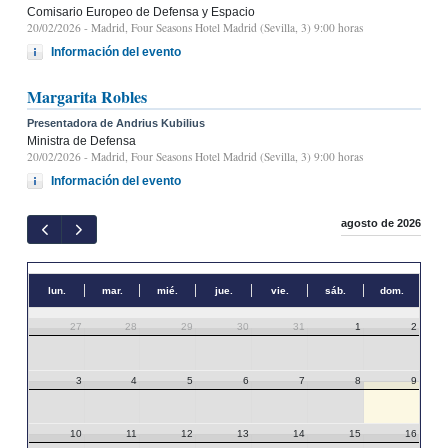
Comisario Europeo de Defensa y Espacio
20/02/2026
- Madrid, Four Seasons Hotel Madrid (Sevilla, 3) 9:00 horas
Información del evento
Margarita Robles
Presentadora de Andrius Kubilius
Ministra de Defensa
20/02/2026
- Madrid, Four Seasons Hotel Madrid (Sevilla, 3) 9:00 horas
Información del evento
agosto de 2026
lun.
mar.
mié.
jue.
vie.
sáb.
dom.
27
28
29
30
31
1
2
3
4
5
6
7
8
9
10
11
12
13
14
15
16