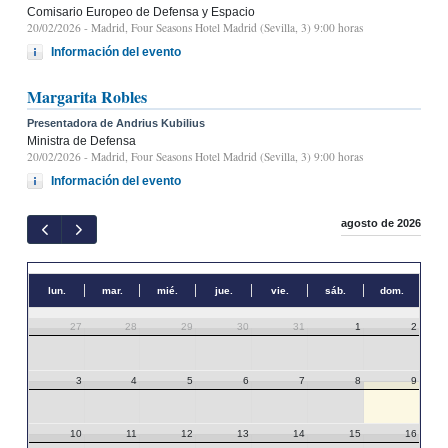
Comisario Europeo de Defensa y Espacio
20/02/2026
- Madrid, Four Seasons Hotel Madrid (Sevilla, 3) 9:00 horas
Información del evento
Margarita Robles
Presentadora de Andrius Kubilius
Ministra de Defensa
20/02/2026
- Madrid, Four Seasons Hotel Madrid (Sevilla, 3) 9:00 horas
Información del evento
agosto de 2026
lun.
mar.
mié.
jue.
vie.
sáb.
dom.
27
28
29
30
31
1
2
3
4
5
6
7
8
9
10
11
12
13
14
15
16