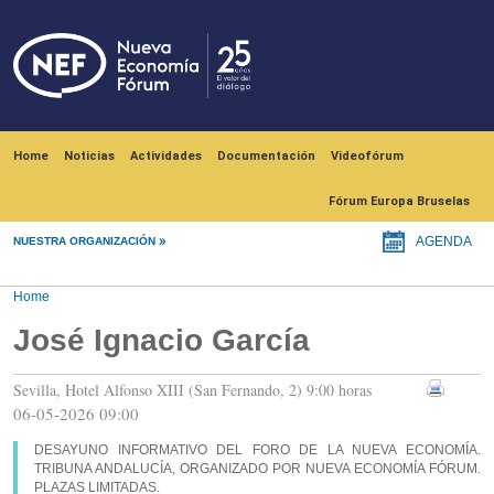
Skip to main content
Navegación principal
Home
Noticias
Actividades
Documentación
Videofórum
Fórum Europa Bruselas
NUESTRA ORGANIZACIÓN
AGENDA
Home
José Ignacio García
Sevilla, Hotel Alfonso XIII (San Fernando, 2) 9:00 horas
06-05-2026 09:00
DESAYUNO INFORMATIVO DEL FORO DE LA NUEVA ECONOMÍA.
TRIBUNA ANDALUCÍA, ORGANIZADO POR NUEVA ECONOMÍA FÓRUM.
PLAZAS LIMITADAS.