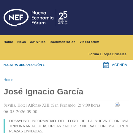
Skip to main content
Navegación principal
Home
News
Activities
Documentation
Videofórum
Fórum Europa Bruselas
NUESTRA ORGANIZACIÓN
AGENDA
Home
José Ignacio García
Sevilla, Hotel Alfonso XIII (San Fernando, 2) 9:00 horas
06-05-2026 09:00
DESAYUNO INFORMATIVO DEL FORO DE LA NUEVA ECONOMÍA.
TRIBUNA ANDALUCÍA, ORGANIZADO POR NUEVA ECONOMÍA FÓRUM.
PLAZAS LIMITADAS.