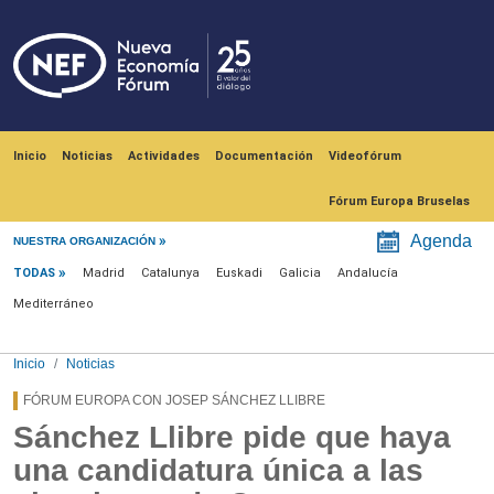
Pasar al contenido principal
Navegación principal
Inicio
Noticias
Actividades
Documentación
Videofórum
Fórum Europa Bruselas
Menú noticias
Agenda
NUESTRA ORGANIZACIÓN
TODAS
Madrid
Catalunya
Euskadi
Galicia
Andalucía
Mediterráneo
Inicio
Noticias
FÓRUM EUROPA CON JOSEP SÁNCHEZ LLIBRE
Sánchez Llibre pide que haya
una candidatura única a las