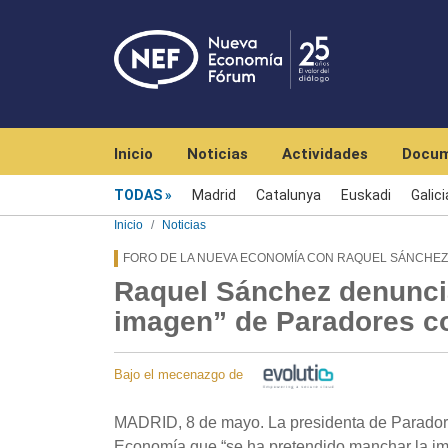
Navegación principal
Inicio
Noticias
Actividades
Docum
Menú noticias
TODAS
Madrid
Catalunya
Euskadi
Galici
Inicio
Noticias
FORO DE LA NUEVA ECONOMÍA CON RAQUEL SÁNCHEZ
Raquel Sánchez denuncia
imagen” de Paradores co
Bajo el mecenazgo de
MADRID, 8 de mayo. La presidenta de Parador
Economía que “se ha pretendido manchar la ima