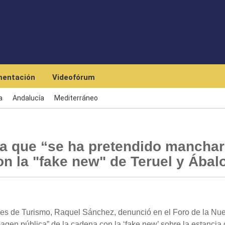
Pasar al contenido principal
entación
Videofórum
a
Andalucía
Mediterráneo
 que “se ha pretendido manchar
n la "fake new" de Teruel y Ábal
es de Turismo, Raquel Sánchez, denunció en el Foro de la Nu
gen pública” de la cadena con la ‘fake new’ sobre la estancia 