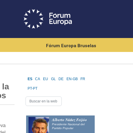
Fórum Europa Bruselas
ES
CA
EU
GL
DE
EN-GB
FR
 la
PT-PT
os
Alberto Núñez Feijóo
Presidente Nacional del
eva
Partido Popular
del