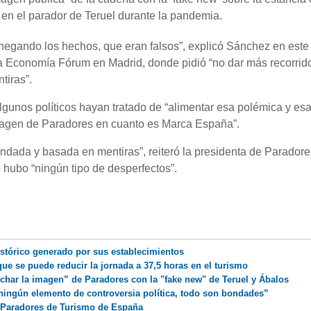
 en el parador de Teruel durante la pandemia.
negando los hechos, que eran falsos”, explicó Sánchez en este
 Economía Fórum en Madrid, donde pidió “no dar más recorrid
tiras”.
lgunos políticos hayan tratado de “alimentar esa polémica y esa
magen de Paradores en cuanto es Marca España”.
ndada y basada en mentiras”, reiteró la presidenta de Paradore
hubo “ningún tipo de desperfectos”.
istórico generado por sus establecimientos
 se puede reducir la jornada a 37,5 horas en el turismo
har la imagen” de Paradores con la "fake new" de Teruel y Ábalos
 ningún elemento de controversia política, todo son bondades”
 Paradores de Turismo de España