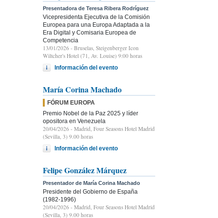
Presentadora de Teresa Ribera Rodríguez
Vicepresidenta Ejecutiva de la Comisión
Europea para una Europa Adaptada a la
Era Digital y Comisaria Europea de
Competencia
13/01/2026
- Bruselas, Steigenberger Icon
Wiltcher's Hotel (71, Av. Louise) 9:00 horas
Información del evento
María Corina Machado
FÓRUM EUROPA
Premio Nobel de la Paz 2025 y líder
opositora en Venezuela
20/04/2026
- Madrid, Four Seasons Hotel Madrid
(Sevilla, 3) 9.00 horas
Información del evento
Felipe González Márquez
Presentador de María Corina Machado
Presidente del Gobierno de España
(1982-1996)
20/04/2026
- Madrid, Four Seasons Hotel Madrid
(Sevilla, 3) 9.00 horas