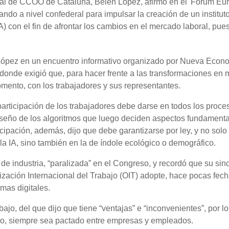
al de CCOO de Cataluña, Belén López, afirmó en el 'Fòrum Eu
ando a nivel confederal para impulsar la creación de un institut
 (IA) con el fin de afrontar los cambios en el mercado laboral, pue
López en un encuentro informativo organizado por Nueva Econ
donde exigió que, para hacer frente a las transformaciones en
mento, con los trabajadores y sus representantes.
articipación de los trabajadores debe darse en todos los proce
diseño de los algoritmos que luego deciden aspectos fundament
icipación, además, dijo que debe garantizarse por ley, y no solo
e la IA, sino también en la de índole ecológico o demográfico.
de industria, “paralizada” en el Congreso, y recordó que su sin
ización Internacional del Trabajo (OIT) adopte, hace pocas fech
rmas digitales.
ajo, del que dijo que tiene “ventajas” e “inconvenientes”, por l
so, siempre sea pactado entre empresas y empleados.