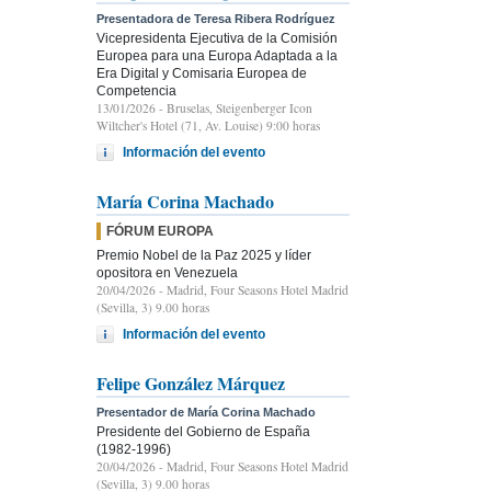
Presentadora de Teresa Ribera Rodríguez
Vicepresidenta Ejecutiva de la Comisión
Europea para una Europa Adaptada a la
Era Digital y Comisaria Europea de
Competencia
13/01/2026
- Bruselas, Steigenberger Icon
Wiltcher's Hotel (71, Av. Louise) 9:00 horas
Información del evento
María Corina Machado
FÓRUM EUROPA
Premio Nobel de la Paz 2025 y líder
opositora en Venezuela
20/04/2026
- Madrid, Four Seasons Hotel Madrid
(Sevilla, 3) 9.00 horas
Información del evento
Felipe González Márquez
Presentador de María Corina Machado
Presidente del Gobierno de España
(1982-1996)
20/04/2026
- Madrid, Four Seasons Hotel Madrid
(Sevilla, 3) 9.00 horas