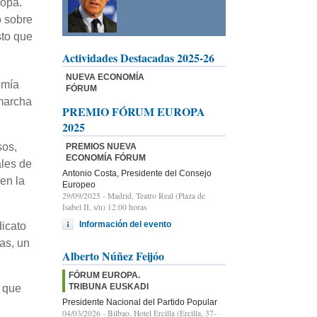
ropa.
o sobre
sto que
Actividades Destacadas 2025-26
NUEVA ECONOMÍA
omía
FÓRUM
 marcha
PREMIO FÓRUM EUROPA
2025
sos,
PREMIOS NUEVA
ECONOMÍA FÓRUM
ales de
Antonio Costa, Presidente del Consejo
 en la
Europeo
29/09/2025
- Madrid, Teatro Real (Plaza de
Isabel II, s/n) 12:00 horas
Información del evento
dicato
as, un
Alberto Núñez Feijóo
FÓRUM EUROPA.
TRIBUNA EUSKADI
o que
Presidente Nacional del Partido Popular
04/03/2026
- Bilbao, Hotel Ercilla (Ercilla, 37-