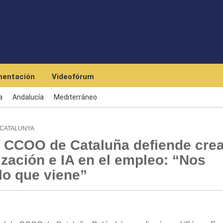
Pasar al contenido principal
entación
Videofórum
a
Andalucía
Mediterráneo
 CATALUNYA
e CCOO de Cataluña defiende crea
lización e IA en el empleo: “Nos
lo que viene”