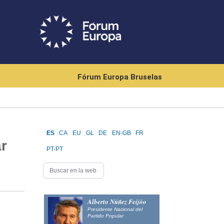
Fórum Europa Bruselas
ES
CA
EU
GL
DE
EN-GB
FR
r
PT-PT
Alberto Núñez Feijóo
Presidente Nacional del
Partido Popular