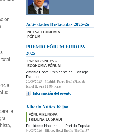
ación
Actividades Destacadas 2025-26
a
NUEVA ECONOMÍA
FÓRUM
u
PREMIO FÓRUM EUROPA
2025
as
total
PREMIOS NUEVA
ECONOMÍA FÓRUM
Antonio Costa, Presidente del Consejo
Europeo
29/09/2025
- Madrid, Teatro Real (Plaza de
encia.
Isabel II, s/n) 12:00 horas
salud
Información del evento
Alberto Núñez Feijóo
para la
FÓRUM EUROPA.
gral
TRIBUNA EUSKADI
hista,
Presidente Nacional del Partido Popular
04/03/2026
- Bilbao, Hotel Ercilla (Ercilla, 37-