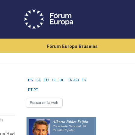
Fórum Europa Bruselas
ES
CA
EU
GL
DE
EN-GB
FR
PT-PT
um
Alberto Núñez Feijóo
Presidente Nacional del
Partido Popular
gualdad