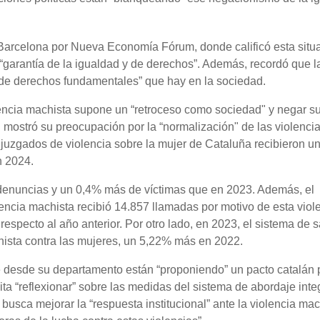
 Barcelona por Nueva Economía Fórum, donde calificó esta situ
 “garantía de la igualdad y de derechos”. Además, recordó que l
n de derechos fundamentales” que hay en la sociedad.
encia machista supone un “retroceso como sociedad" y negar s
n mostró su preocupación por la “normalización" de las violenci
uzgados de violencia sobre la mujer de Cataluña recibieron un 
n 2024.
denuncias y un 0,4% más de víctimas que en 2023. Además, el
lencia machista recibió 14.857 llamadas por motivo de esta viol
respecto al año anterior. Por otro lado, en 2023, el sistema de 
hista contra las mujeres, un 5,22% más en 2022.
e desde su departamento están “proponiendo” un pacto catalán 
ta “reflexionar” sobre las medidas del sistema de abordaje inte
busca mejorar la “respuesta institucional” ante la violencia mac