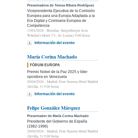
Presentadora de Teresa Ribera Rodríguez
Vicepresidenta Ejecutiva de la Comisión
Europea para una Europa Adaptada a la
Era Digital y Comisaria Europea de
Competencia
13/01/2026
- Bruselas, Steigenberger Icon
Wiltcher's Hotel (71, Av. Louise) 9:00 horas
Información del evento
María Corina Machado
FÓRUM EUROPA
Premio Nobel de la Paz 2025 y líder
opositora en Venezuela
20/04/2026
- Madrid, Four Seasons Hotel Madrid
(Sevilla, 3) 9.00 horas
Información del evento
Felipe González Márquez
Presentador de María Corina Machado
Presidente del Gobierno de España
(1982-1996)
20/04/2026
- Madrid, Four Seasons Hotel Madrid
(Sevilla, 3) 9.00 horas