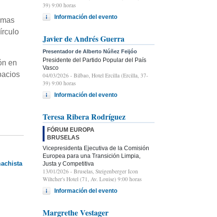
39) 9:00 horas
Información del evento
timas
írculo
Javier de Andrés Guerra
Presentador de Alberto Núñez Feijóo
Presidente del Partido Popular del País
ón en
Vasco
pacios
04/03/2026
- Bilbao, Hotel Ercilla (Ercilla, 37-
39) 9:00 horas
Información del evento
Teresa Ribera Rodríguez
FÓRUM EUROPA
BRUSELAS
Vicepresidenta Ejecutiva de la Comisión
Europea para una Transición Limpia,
machista
Justa y Competitiva
13/01/2026
- Bruselas, Steigenberger Icon
Wiltcher's Hotel (71, Av. Louise) 9:00 horas
Información del evento
Margrethe Vestager