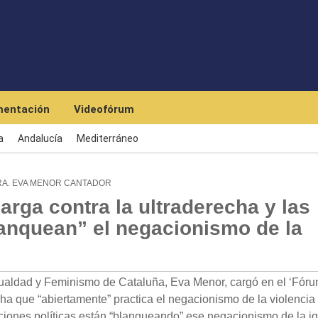
Pasar al contenido principal
entación
Videofórum
a
Andalucía
Mediterráneo
RA. EVA MENOR CANTADOR
arga contra la ultraderecha y las
lanquean” el negacionismo de la
ldad y Feminismo de Cataluña, Eva Menor, cargó en el ‘Fór
cha que “abiertamente” practica el negacionismo de la violencia
ciones políticas están “blanqueando” ese negacionismo de la i