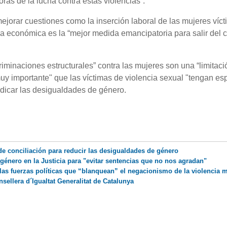
ras de la lucha contra estas violencias”.
jorar cuestiones como la inserción laboral de las mujeres víc
a económica es la “mejor medida emancipatoria para salir del c
iminaciones estructurales” contra las mujeres son una “limitaci
uy importante" que las víctimas de violencia sexual "tengan es
radicar las desigualdades de género.
de conciliación para reducir las desigualdades de género
género en la Justicia para "evitar sentencias que no nos agradan"
y las fuerzas políticas que “blanquean” el negacionismo de la violencia 
ellera d´Igualtat Generalitat de Catalunya