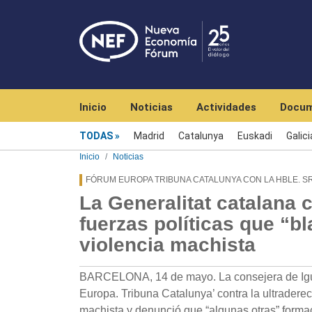
Navegación principal
Inicio
Noticias
Actividades
Docum
Menú noticias
TODAS
Madrid
Catalunya
Euskadi
Galici
Inicio
Noticias
FÓRUM EUROPA TRIBUNA CATALUNYA CON LA HBLE. S
La Generalitat catalana c
fuerzas políticas que “b
violencia machista
BARCELONA, 14 de mayo. La consejera de Igua
Europa. Tribuna Catalunya’ contra la ultradere
machista y denunció que “algunas otras” forma