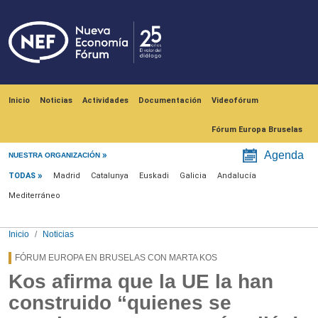
Pasar al contenido principal
Navegación principal
Inicio
Noticias
Actividades
Documentación
Videofórum
Fórum Europa Bruselas
Menú noticias
Agenda
NUESTRA ORGANIZACIÓN
TODAS
Madrid
Catalunya
Euskadi
Galicia
Andalucía
Mediterráneo
Inicio
Noticias
FÓRUM EUROPA EN BRUSELAS CON MARTA KOS
Kos afirma que la UE la han
construido “quienes se