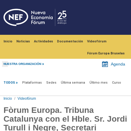
Pasar al contenido principal
Navegación principal
Inicio
Noticias
Actividades
Documentación
Videofórum
Fórum Europa Bruselas
Agenda
NUESTRA ORGANIZACIÓN
Videofórum
TODOS
Plataformas
Sedes
Última semana
Último mes
Curso
Inicio
Videofórum
Fòrum Europa. Tribuna
Catalunya con el Hble. Sr. Jordi
Turull i Negre, Secretari