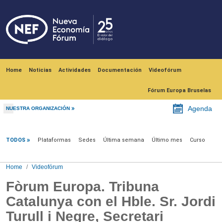
Skip to main content
Navegación principal
Home
Noticias
Actividades
Documentación
Videofórum
Fórum Europa Bruselas
Agenda
NUESTRA ORGANIZACIÓN
Videofórum
TODOS
Plataformas
Sedes
Última semana
Último mes
Curso
Home
Videofórum
Fòrum Europa. Tribuna
Catalunya con el Hble. Sr. Jordi
Turull i Negre, Secretari