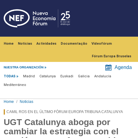
Skip to main content
Navegación principal
Home
Notícias
Actividades
Documentação
Videofórum
Fórum Europa Bruselas
Menú noticias
Agenda
NUESTRA ORGANIZACIÓN
TODAS
Madrid
Catalunya
Euskadi
Galicia
Andalucía
Mediterráneo
Home
Noticias
CAMIL ROS EN EL ÚLTIMO FÒRUM EUROPA TRIBUNA CATALUNYA
UGT Catalunya aboga por
cambiar la estrategia con el