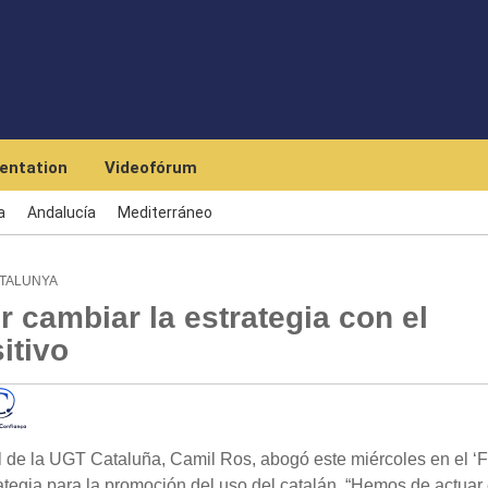
Skip to main content
entation
Videofórum
a
Andalucía
Mediterráneo
ATALUNYA
 cambiar la estrategia con el
itivo
 de la UGT Cataluña, Camil Ros, abogó este miércoles en el ‘
ategia para la promoción del uso del catalán. “Hemos de actuar