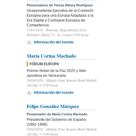
Presentadora de Teresa Ribera Rodríguez
Vicepresidenta Ejecutiva de la Comisión
Europea para una Europa Adaptada a la
Era Digital y Comisaria Europea de
Competencia
13/01/2026
- Bruselas, Steigenberger Icon
Wiltcher's Hotel (71, Av. Louise) 9:00 horas
Información del evento
María Corina Machado
FÓRUM EUROPA
Premio Nobel de la Paz 2025 y líder
opositora en Venezuela
20/04/2026
- Madrid, Four Seasons Hotel Madrid
(Sevilla, 3) 9.00 horas
Información del evento
Felipe González Márquez
Presentador de María Corina Machado
Presidente del Gobierno de España
(1982-1996)
20/04/2026
- Madrid, Four Seasons Hotel Madrid
(Sevilla, 3) 9.00 horas