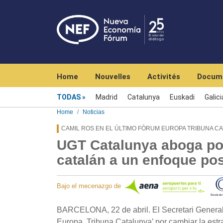
Navegación principal
Home
Nouvelles
Activités
Docum
Menú noticias
TODAS
Madrid
Catalunya
Euskadi
Galici
Home
Noticias
CAMIL ROS EN EL ÚLTIMO FÒRUM EUROPA TRIBUNA C
UGT Catalunya aboga por
catalán a un enfoque pos
Bajo el mecenazgo de
BARCELONA, 22 de abril. El Secretari General
Europa. Tribuna Catalunya’ por cambiar la estr