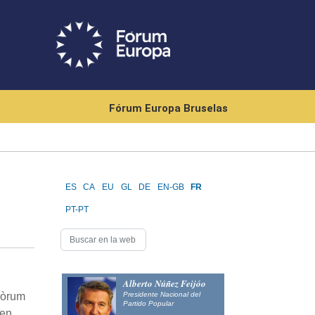
Fórum Europa Bruselas
ES
CA
EU
GL
DE
EN-GB
FR
PT-PT
Alberto Núñez Feijóo
Presidente Nacional del
Fòrum
Partido Popular
 en