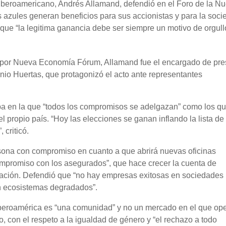
Iberoamericano, Andrés Allamand, defendió en el Foro de la N
zules generan beneficios para sus accionistas y para la soci
 que “la legitima ganancia debe ser siempre un motivo de orgull
d por Nueva Economía Fórum, Allamand fue el encargado de pre
nio Huertas, que protagonizó el acto ante representantes
pa en la que “todos los compromisos se adelgazan” como los q
el propio país. “Hoy las elecciones se ganan inflando la lista de
criticó.
sona con compromiso en cuanto a que abrirá nuevas oficinas
 compromiso con los asegurados”, que hace crecer la cuenta de
ovación. Defendió que “no hay empresas exitosas en sociedades
n ecosistemas degradados”.
beroamérica es “una comunidad” y no un mercado en el que ope
 con el respeto a la igualdad de género y “el rechazo a todo