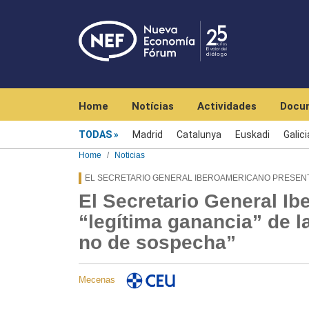
Navegación principal
Home
Notícias
Actividades
Docu
Menú noticias
TODAS
Madrid
Catalunya
Euskadi
Galici
Home
Noticias
EL SECRETARIO GENERAL IBEROAMERICANO PRESENT
El Secretario General Ib
“legítima ganancia” de l
no de sospecha”
Mecenas