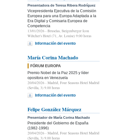
Presentadora de Teresa Ribera Rodríguez
Vicepresidenta Ejecutiva de la Comisión
Europea para una Europa Adaptada a la
Era Digital y Comisaria Europea de
Competencia
13/01/2026
- Bruselas, Steigenberger Icon
Wiltcher's Hotel (71, Av. Louise) 9:00 horas
Información del evento
María Corina Machado
FÓRUM EUROPA
Premio Nobel de la Paz 2025 y líder
opositora en Venezuela
20/04/2026
- Madrid, Four Seasons Hotel Madrid
(Sevilla, 3) 9.00 horas
Información del evento
Felipe González Márquez
Presentador de María Corina Machado
Presidente del Gobierno de España
(1982-1996)
20/04/2026
- Madrid, Four Seasons Hotel Madrid
(Sevilla, 3) 9.00 horas