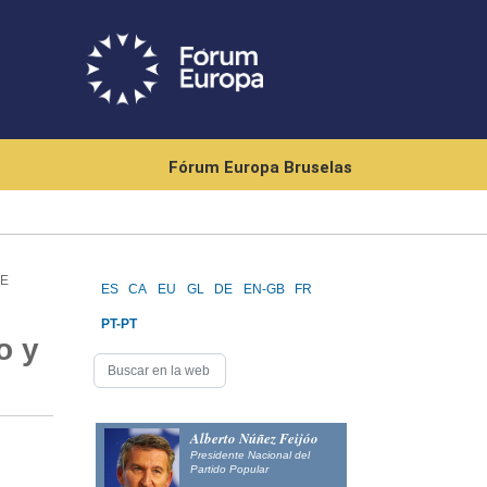
Fórum Europa Bruselas
RE
ES
CA
EU
GL
DE
EN-GB
FR
PT-PT
o y
Alberto Núñez Feijóo
Presidente Nacional del
Partido Popular