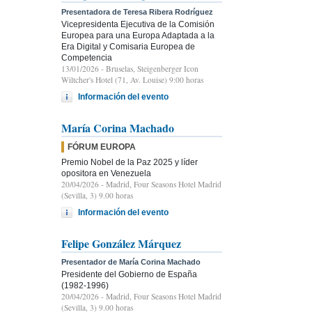
Presentadora de Teresa Ribera Rodríguez
Vicepresidenta Ejecutiva de la Comisión
Europea para una Europa Adaptada a la
Era Digital y Comisaria Europea de
Competencia
13/01/2026
- Bruselas, Steigenberger Icon
Wiltcher's Hotel (71, Av. Louise) 9:00 horas
Información del evento
María Corina Machado
FÓRUM EUROPA
Premio Nobel de la Paz 2025 y líder
opositora en Venezuela
20/04/2026
- Madrid, Four Seasons Hotel Madrid
(Sevilla, 3) 9.00 horas
Información del evento
Felipe González Márquez
Presentador de María Corina Machado
Presidente del Gobierno de España
(1982-1996)
20/04/2026
- Madrid, Four Seasons Hotel Madrid
(Sevilla, 3) 9.00 horas