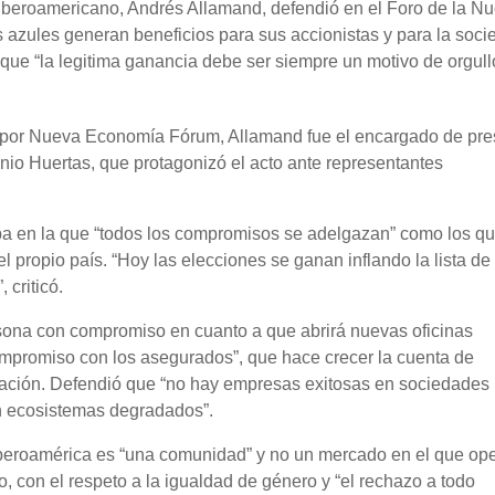
Iberoamericano, Andrés Allamand, defendió en el Foro de la N
zules generan beneficios para sus accionistas y para la soci
 que “la legitima ganancia debe ser siempre un motivo de orgull
d por Nueva Economía Fórum, Allamand fue el encargado de pre
nio Huertas, que protagonizó el acto ante representantes
pa en la que “todos los compromisos se adelgazan” como los q
el propio país. “Hoy las elecciones se ganan inflando la lista de
criticó.
sona con compromiso en cuanto a que abrirá nuevas oficinas
 compromiso con los asegurados”, que hace crecer la cuenta de
ovación. Defendió que “no hay empresas exitosas en sociedades
n ecosistemas degradados”.
beroamérica es “una comunidad” y no un mercado en el que ope
 con el respeto a la igualdad de género y “el rechazo a todo