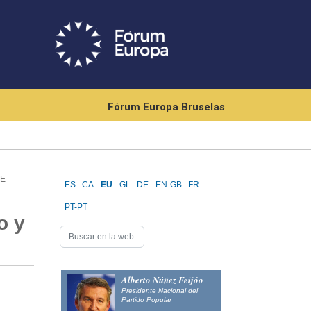
Fórum Europa Bruselas
RE
ES
CA
EU
GL
DE
EN-GB
FR
PT-PT
o y
Alberto Núñez Feijóo
Presidente Nacional del
Partido Popular