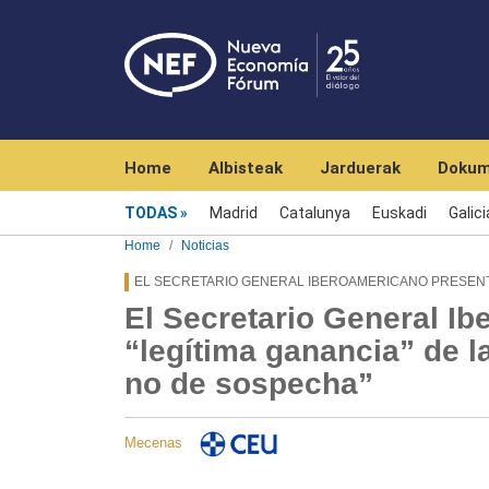
Navegación principal
Home
Albisteak
Jarduerak
Dokum
Menú noticias
TODAS
Madrid
Catalunya
Euskadi
Galici
Home
Noticias
EL SECRETARIO GENERAL IBEROAMERICANO PRESENT
El Secretario General Ib
“legítima ganancia” de l
no de sospecha”
Mecenas