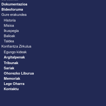
Dokumentazioa
Bideoforuma
Gure erakundea
Historia
Misioa
Ikuspegia
Balioak
Taldea
Konfiantza Zirkulua
Egungo kideak
Argitalpenak
Tribunak
Sariak
Ohorezko Liburua
Memoriak
Lege Oharra
Kontaktu