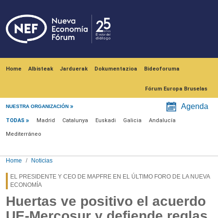
Skip to main content
Navegación principal
Home
Albisteak
Jarduerak
Dokumentazioa
Bideoforuma
Fórum Europa Bruselas
Menú noticias
Agenda
NUESTRA ORGANIZACIÓN
TODAS
Madrid
Catalunya
Euskadi
Galicia
Andalucía
Mediterráneo
Home
Noticias
EL PRESIDENTE Y CEO DE MAPFRE EN EL ÚLTIMO FORO DE LA NUEVA
ECONOMÍA
Huertas ve positivo el acuerdo
UE-Mercosur y defiende reglas