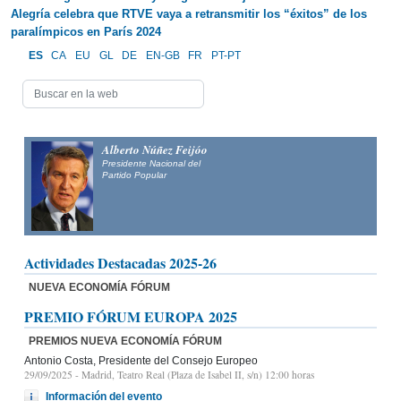
Alegría celebra que RTVE vaya a retransmitir los “éxitos” de los
paralímpicos en París 2024
ES
CA
EU
GL
DE
EN-GB
FR
PT-PT
Alberto Núñez Feijóo
Presidente Nacional del
Partido Popular
Actividades Destacadas 2025-26
NUEVA ECONOMÍA FÓRUM
PREMIO FÓRUM EUROPA 2025
PREMIOS NUEVA ECONOMÍA FÓRUM
Antonio Costa, Presidente del Consejo Europeo
29/09/2025
- Madrid, Teatro Real (Plaza de Isabel II, s/n) 12:00 horas
Información del evento