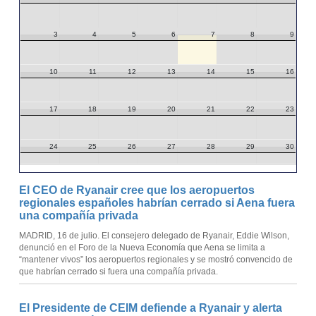
3
4
5
6
7
8
9
10
11
12
13
14
15
16
17
18
19
20
21
22
23
24
25
26
27
28
29
30
31
1
2
3
4
5
6
El CEO de Ryanair cree que los aeropuertos
regionales españoles habrían cerrado si Aena fuera
una compañía privada
MADRID, 16 de julio. El consejero delegado de Ryanair, Eddie Wilson,
denunció en el Foro de la Nueva Economía que Aena se limita a
“mantener vivos” los aeropuertos regionales y se mostró convencido de
que habrían cerrado si fuera una compañía privada.
El Presidente de CEIM defiende a Ryanair y alerta