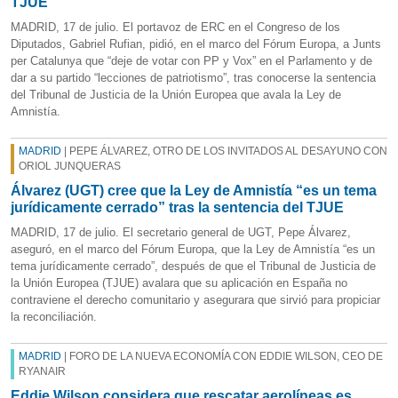
TJUE
MADRID, 17 de julio. El portavoz de ERC en el Congreso de los
Diputados, Gabriel Rufian, pidió, en el marco del Fórum Europa, a Junts
per Catalunya que “deje de votar con PP y Vox” en el Parlamento y de
dar a su partido “lecciones de patriotismo”, tras conocerse la sentencia
del Tribunal de Justicia de la Unión Europea que avala la Ley de
Amnistía.
MADRID
| PEPE ÁLVAREZ, OTRO DE LOS INVITADOS AL DESAYUNO CON
ORIOL JUNQUERAS
Álvarez (UGT) cree que la Ley de Amnistía “es un tema
jurídicamente cerrado” tras la sentencia del TJUE
MADRID, 17 de julio. El secretario general de UGT, Pepe Álvarez,
aseguró, en el marco del Fórum Europa, que la Ley de Amnistía “es un
tema jurídicamente cerrado”, después de que el Tribunal de Justicia de
la Unión Europea (TJUE) avalara que su aplicación en España no
contraviene el derecho comunitario y asegurara que sirvió para propiciar
la reconciliación.
MADRID
| FORO DE LA NUEVA ECONOMÍA CON EDDIE WILSON, CEO DE
RYANAIR
Eddie Wilson considera que rescatar aerolíneas es