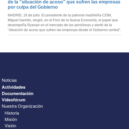
de la “situación de acoso” que sufren las empresas
por culpa del Gobierno
MADRID, 16 de julio. El presidente de la patronal madrileña CEIM,
Miguel Garrido, elogió, en el Foro de la Nueva Economía, el papel que
desempeña Ryanair en el mercado de las aerolíneas y alertó de la
“situación de acoso que sufren las empresas desde el Gobierno central”.
Noticias
Actividades
Documentación
Videofórum
Nuestra Organización
Historia
Misión
Visión