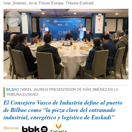
Iván Jiménez, en el ‘Fórum Europa. Tribuna Euskadi’.
BILBAO
| MIKEL JAUREGI PRESENTADOR DE IVÁN JIMÉNEZ EN LA
TRIBUNA EUSKADI
El Consejero Vasco de Industria define al puerto
de Bilbao como “la pieza clave del entramado
industrial, energético y logístico de Euskadi”
Mecenas