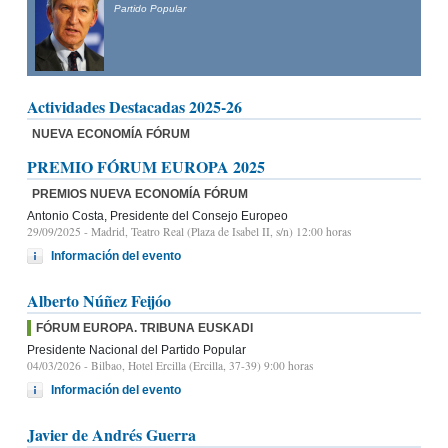
Par
Presidente del Partido Popular de Castilla y León y candidato
a la Presidencia de la Junta de Castilla y León
Actividades Destacadas 2025-26
NUEVA ECONOMÍA FÓRUM
PREMIO FÓRUM EUROPA 2025
PREMIOS NUEVA ECONOMÍA FÓRUM
Antonio Costa, Presidente del Consejo Europeo
29/09/2025
- Madrid, Teatro Real (Plaza de Isabel II, s/n) 12:00 horas
Información del evento
Alberto Núñez Feijóo
FÓRUM EUROPA. TRIBUNA EUSKADI
Presidente Nacional del Partido Popular
04/03/2026
- Bilbao, Hotel Ercilla (Ercilla, 37-39) 9:00 horas
Información del evento
Javier de Andrés Guerra