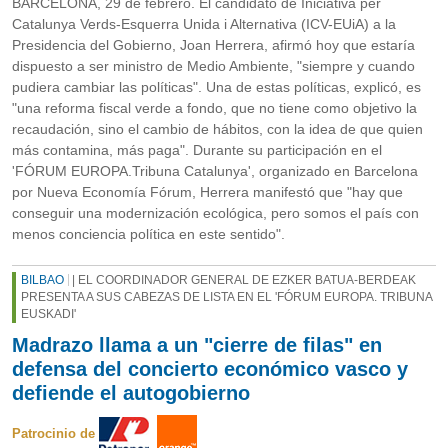
BARCELONA, 29 de febrero. El candidato de Iniciativa per
Catalunya Verds-Esquerra Unida i Alternativa (ICV-EUiA) a la
Presidencia del Gobierno, Joan Herrera, afirmó hoy que estaría
dispuesto a ser ministro de Medio Ambiente, "siempre y cuando
pudiera cambiar las políticas". Una de estas políticas, explicó, es
"una reforma fiscal verde a fondo, que no tiene como objetivo la
recaudación, sino el cambio de hábitos, con la idea de que quien
más contamina, más paga". Durante su participación en el
'FÓRUM EUROPA.Tribuna Catalunya', organizado en Barcelona
por Nueva Economía Fórum, Herrera manifestó que "hay que
conseguir una modernización ecológica, pero somos el país con
menos conciencia política en este sentido".
BILBAO
| EL COORDINADOR GENERAL DE EZKER BATUA-BERDEAK
PRESENTA A SUS CABEZAS DE LISTA EN EL 'FÓRUM EUROPA. TRIBUNA
EUSKADI'
Madrazo llama a un "cierre de filas" en
defensa del concierto económico vasco y
defiende el autogobierno
Patrocinio de