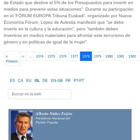
de Estado que destine el 5% de los Presupuestos para invertir en
medios para prevenir estas situaciones". Durante su participación
en el 'FÓRUM EUROPA.Tribuna Euskadi', organizado por Nueva
Economía Fórum, López de Aulestia manifestó que "se debe
invertir en la cultura y la educación", pero "también deben
invertirse en medios materiales para afrontar este terrorismo de
género y en políticas de igual de la mujer".
Pagination
Previous page
«
‹‹
…
1374
1375
1376
1377
1378
1379
1380
1381
1382
First page
Primero
ES
CA
EU
GL
DE
EN-GB
FR
PT-PT
Alberto Núñez Feijóo
Presidente Nacional del
Partido Popular