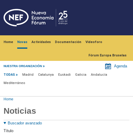
Skip to main content
Navegación principal
Home
Novas
Actividades
Documentación
Videoforo
Fórum Europa Bruselas
Menú noticias
Agenda
NUESTRA ORGANIZACIÓN
TODAS
Madrid
Catalunya
Euskadi
Galicia
Andalucía
Mediterráneo
Home
Noticias
Buscador avanzado
Título