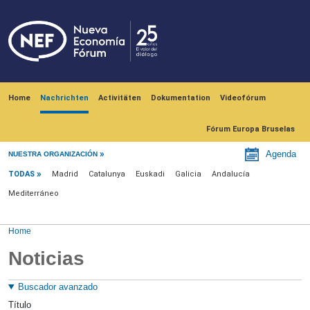
Skip to main content
Navegación principal
Home
Nachrichten
Activitäten
Dokumentation
Videofórum
Fórum Europa Bruselas
Menú noticias
Agenda
NUESTRA ORGANIZACIÓN
TODAS
Madrid
Catalunya
Euskadi
Galicia
Andalucía
Mediterráneo
Home
Noticias
Buscador avanzado
Título