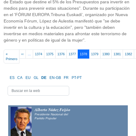
de Estado que destine el 5% de los Presupuestos para invertir en
medios para prevenir estas situaciones". Durante su participación
en el 'FÓRUM EUROPA.Tribuna Euskadi', organizado por Nueva
Economía Fórum, López de Aulestia manifestó que "se debe
invertir en la cultura y la educación", pero "también deben
invertirse en medios materiales para afrontar este terrorismo de
género y en políticas de igual de la mujer".
Pagination
Previous page
«
‹‹
…
1374
1375
1376
1377
1378
1379
1380
1381
1382
First page
Primero
ES
CA
EU
GL
DE
EN-GB
FR
PT-PT
Alberto Núñez Feijóo
Presidente Nacional del
Partido Popular