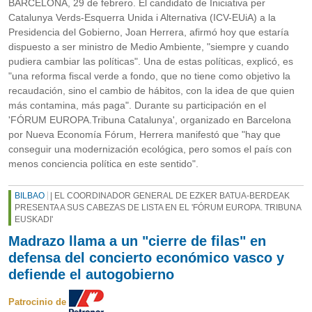
BARCELONA, 29 de febrero. El candidato de Iniciativa per
Catalunya Verds-Esquerra Unida i Alternativa (ICV-EUiA) a la
Presidencia del Gobierno, Joan Herrera, afirmó hoy que estaría
dispuesto a ser ministro de Medio Ambiente, "siempre y cuando
pudiera cambiar las políticas". Una de estas políticas, explicó, es
"una reforma fiscal verde a fondo, que no tiene como objetivo la
recaudación, sino el cambio de hábitos, con la idea de que quien
más contamina, más paga". Durante su participación en el
'FÓRUM EUROPA.Tribuna Catalunya', organizado en Barcelona
por Nueva Economía Fórum, Herrera manifestó que "hay que
conseguir una modernización ecológica, pero somos el país con
menos conciencia política en este sentido".
BILBAO
| EL COORDINADOR GENERAL DE EZKER BATUA-BERDEAK
PRESENTA A SUS CABEZAS DE LISTA EN EL 'FÓRUM EUROPA. TRIBUNA
EUSKADI'
Madrazo llama a un "cierre de filas" en
defensa del concierto económico vasco y
defiende el autogobierno
Patrocinio de