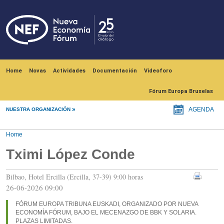
Skip to main content
Navegación principal
Home
Novas
Actividades
Documentación
Videoforo
Fórum Europa Bruselas
NUESTRA ORGANIZACIÓN
AGENDA
Home
Tximi López Conde
Bilbao, Hotel Ercilla (Ercilla, 37-39) 9:00 horas
26-06-2026 09:00
FÓRUM EUROPA TRIBUNA EUSKADI, ORGANIZADO POR NUEVA
ECONOMÍA FÓRUM, BAJO EL MECENAZGO DE BBK Y SOLARIA.
PLAZAS LIMITADAS.