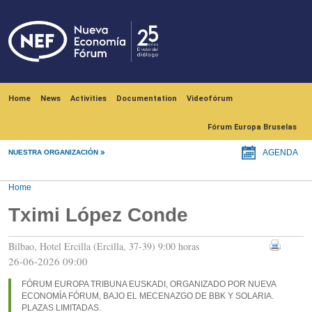
Skip to main content
Navegación principal
Home
News
Activities
Documentation
Videofórum
Fórum Europa Bruselas
NUESTRA ORGANIZACIÓN
AGENDA
Home
Tximi López Conde
Bilbao, Hotel Ercilla (Ercilla, 37-39) 9:00 horas
26-06-2026 09:00
FÓRUM EUROPA TRIBUNA EUSKADI, ORGANIZADO POR NUEVA
ECONOMÍA FÓRUM, BAJO EL MECENAZGO DE BBK Y SOLARIA.
PLAZAS LIMITADAS.