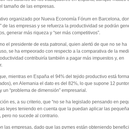
 el tamaño de las empresas.
mativo organizado por Nueva Economía Fórum en Barcelona, do
” de las empresas y se refuerza la productividad se podrán gen
s, generar más riqueza y “ser más competitivos”.
o el presidente de esta patronal, quien alertó de que no se ha
uso, se ha empeorado con respecto a la comparativa de la med
ductividad contribuiría también a pagar más impuestos y, en
r.
ue, mientras en España el 94% del tejido productivo está form
os), en Alemania el dato es del 82%, lo que supone 12 punto
 un “problema de dimensión” empresarial.
ción es, a su criterio, que “no se ha legislado pensando en peq
las leyes teniendo en cuenta que la puedan aplicar las pequeñ
 pero no sucede al contrario.
on las empresas, dado que las pymes están obteniendo benefic