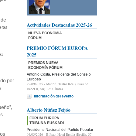
nde
Actividades Destacadas 2025-26
erar
NUEVA ECONOMÍA
FÓRUM
PREMIO FÓRUM EUROPA
2025
ia
PREMIOS NUEVA
ECONOMÍA FÓRUM
Antonio Costa, Presidente del Consejo
Europeo
ado por
29/09/2025
- Madrid, Teatro Real (Plaza de
s
Isabel II, s/n) 12:00 horas
Información del evento
ueño”,
Alberto Núñez Feijóo
as
FÓRUM EUROPA.
TRIBUNA EUSKADI
Presidente Nacional del Partido Popular
ios
04/03/2026
- Bilbao, Hotel Ercilla (Ercilla, 37-