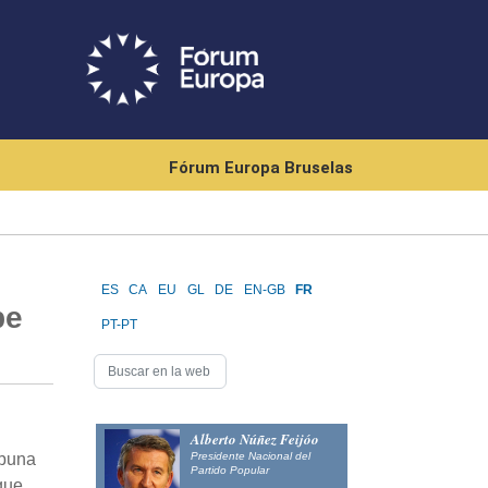
Fórum Europa Bruselas
ES
CA
EU
GL
DE
EN-GB
FR
be
PT-PT
Alberto Núñez Feijóo
Presidente Nacional del
ibuna
Partido Popular
que