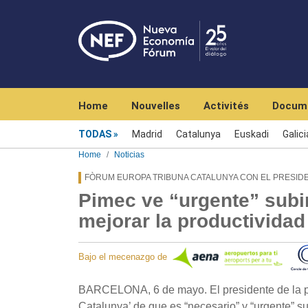
Navegación principal
Home
Nouvelles
Activités
Docum
Menú noticias
TODAS
Madrid
Catalunya
Euskadi
Galici
Home
Noticias
FÒRUM EUROPA TRIBUNA CATALUNYA CON EL PRESID
Pimec ve “urgente” subir
mejorar la productividad
Bajo el mecenazgo de
BARCELONA, 6 de mayo. El presidente de la pat
Catalunya’ de que es “necesario” y “urgente” s