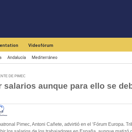
Skip to main content
entation
Videofórum
a
Andalucía
Mediterráneo
ENTE DE PIMEC
 salarios aunque para ello se de
ronal Pimec, Antoni Cañete, advirtió en el ‘Fórum Europa. Tr
ubir los salarios de los trabajadores en España, aunque matizó 