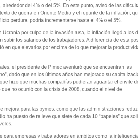
, alrededor del 4% o del 5%. En este punto, avisó de las dificul
exto de guerra en Oriente Medio y el repunte de la inflación, q
flicto perdura, podría incrementarse hasta el 4% o el 5%.
n Ucrania por culpa de la invasión rusa, la inflación llegó a los 
 subir los salarios de los trabajadores. A diferencia de esta pos
tió en que elevarlos por encima de lo que mejorar la productivi
tuales, el presidente de Pimec aventuró que se encuentran las
no”, dado que en los últimos años han mejorado su capitalizaci
 que hizo que muchas compañías pudieran aguantar el envite de
 que no ocurrió con la crisis de 2008, cuando el nivel de
 de mejora para las pymes, como que las administraciones reduz
o ha puesto de relieve que siete de cada 10 “papeles” que solic
veles.
ble para empresas y trabajadores en ámbitos como la inteligenci