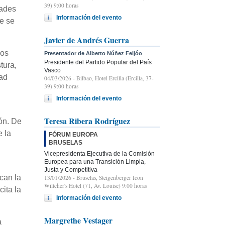
39) 9:00 horas
tades
Información del evento
ue se
Javier de Andrés Guerra
dos
Presentador de Alberto Núñez Feijóo
Presidente del Partido Popular del País
tura,
Vasco
dad
04/03/2026
- Bilbao, Hotel Ercilla (Ercilla, 37-
39) 9:00 horas
Información del evento
Teresa Ribera Rodríguez
ón. De
 la
FÓRUM EUROPA
BRUSELAS
Vicepresidenta Ejecutiva de la Comisión
Europea para una Transición Limpia,
Justa y Competitiva
can la
13/01/2026
- Bruselas, Steigenberger Icon
Wiltcher's Hotel (71, Av. Louise) 9:00 horas
ita la
Información del evento
Margrethe Vestager
a