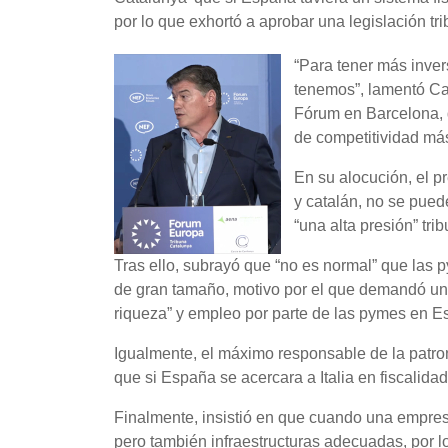
por lo que exhortó a aprobar una legislación trib
“Para tener más inver
tenemos”, lamentó Ca
Fórum en Barcelona, 
de competitividad más
En su alocución, el p
y catalán, no se pue
“una alta presión” trib
Tras ello, subrayó que “no es normal” que la
de gran tamaño, motivo por el que demandó una 
riqueza” y empleo por parte de las pymes en E
Igualmente, el máximo responsable de la patro
que si España se acercara a Italia en fiscalid
Finalmente, insistió en que cuando una empresa
pero también infraestructuras adecuadas, por l