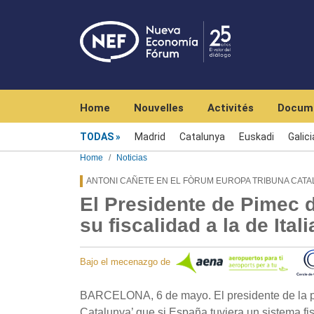
Navegación principal
Home
Nouvelles
Activités
Docum
Menú noticias
TODAS
Madrid
Catalunya
Euskadi
Galici
Home
Noticias
ANTONI CAÑETE EN EL FÒRUM EUROPA TRIBUNA CAT
El Presidente de Pimec 
su fiscalidad a la de Ita
Bajo el mecenazgo de
BARCELONA, 6 de mayo. El presidente de la pa
Catalunya’ que si España tuviera un sistema fis