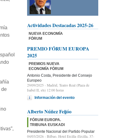
Actividades Destacadas 2025-26
omía
NUEVA ECONOMÍA
entos
FÓRUM
PREMIO FÓRUM EUROPA
2025
español
ando
PREMIOS NUEVA
ECONOMÍA FÓRUM
Antonio Costa, Presidente del Consejo
Europeo
añía
29/09/2025
- Madrid, Teatro Real (Plaza de
n de
Isabel II, s/n) 12:00 horas
Información del evento
ino
Alberto Núñez Feijóo
FÓRUM EUROPA.
TRIBUNA EUSKADI
tivas”,
Presidente Nacional del Partido Popular
04/03/2026
- Bilbao, Hotel Ercilla (Ercilla, 37-