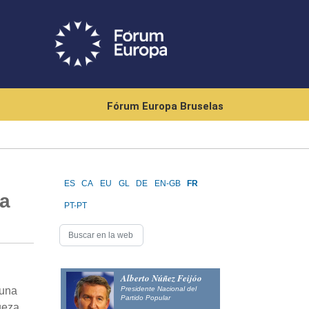
Fórum Europa Bruselas
ES
CA
EU
GL
DE
EN-GB
FR
ra
PT-PT
Alberto Núñez Feijóo
Presidente Nacional del
buna
Partido Popular
ueza,