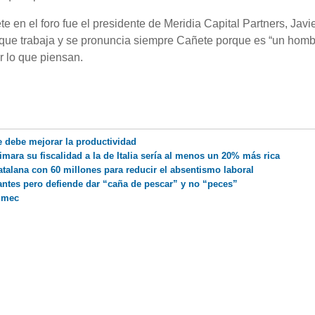
e en el foro fue el presidente de Meridia Capital Partners, Javi
 que trabaja y se pronuncia siempre Cañete porque es “un hom
r lo que piensan.
e debe mejorar la productividad
mara su fiscalidad a la de Italia sería al menos un 20% más rica
atalana con 60 millones para reducir el absentismo laboral
antes pero defiende dar “caña de pescar” y no “peces”
Pimec