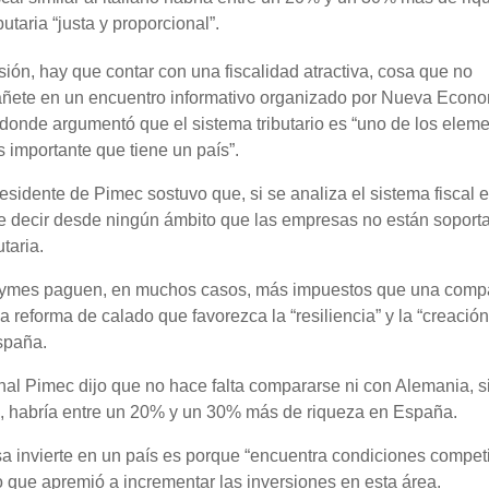
utaria “justa y proporcional”.
sión, hay que contar con una fiscalidad atractiva, cosa que no
ñete en un encuentro informativo organizado por Nueva Econ
donde argumentó que el sistema tributario es “uno de los elem
 importante que tiene un país”.
residente de Pimec sostuvo que, si se analiza el sistema fiscal 
de decir desde ningún ámbito que las empresas no están soport
utaria.
s pymes paguen, en muchos casos, más impuestos que una comp
reforma de calado que favorezca la “resiliencia” y la “creació
spaña.
nal Pimec dijo que no hace falta compararse ni con Alemania, s
ad, habría entre un 20% y un 30% más de riqueza en España.
 invierte en un país es porque “encuentra condiciones competi
o que apremió a incrementar las inversiones en esta área.