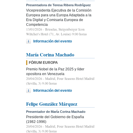
Presentadora de Teresa Ribera Rodríguez
Vicepresidenta Ejecutiva de la Comisión
Europea para una Europa Adaptada a la
Era Digital y Comisaria Europea de
Competencia
13/01/2026
- Bruselas, Steigenberger Icon
Wiltcher's Hotel (71, Av. Louise) 9:00 horas
Información del evento
María Corina Machado
FÓRUM EUROPA
Premio Nobel de la Paz 2025 y líder
opositora en Venezuela
20/04/2026
- Madrid, Four Seasons Hotel Madrid
(Sevilla, 3) 9.00 horas
Información del evento
Felipe González Márquez
Presentador de María Corina Machado
Presidente del Gobierno de España
(1982-1996)
20/04/2026
- Madrid, Four Seasons Hotel Madrid
(Sevilla, 3) 9.00 horas