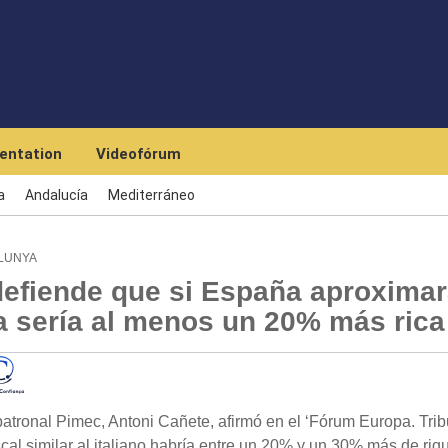
Skip to main content
entation
Videofórum
a
Andalucía
Mediterráneo
ALUNYA
defiende que si España aproxima
lia sería al menos un 20% más rica
tronal Pimec, Antoni Cañete, afirmó en el ‘Fórum Europa. Tri
cal similar al italiano habría entre un 20% y un 30% más de riq