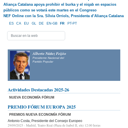
Aliança Catalana apoya prohibir el burka y el niqab en espacios
públicos como se votará este martes en el Congreso
NEF Online con la Sra. Sílvia Orriols, Presidenta d’Aliança Catalana
ES
CA
EU
GL
DE
EN-GB
FR
PT-PT
Alberto Núñez Feijóo
Presidente Nacional del
Partido Popular
Actividades Destacadas 2025-26
NUEVA ECONOMÍA FÓRUM
PREMIO FÓRUM EUROPA 2025
PREMIOS NUEVA ECONOMÍA FÓRUM
Antonio Costa, Presidente del Consejo Europeo
29/09/2025
- Madrid, Teatro Real (Plaza de Isabel II, s/n) 12:00 horas