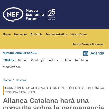
Skip to main content
Navegación principal
Home
Nouvelles
Activités
Documentation
Videofórum
Fórum Europa Bruselas
Menú noticias
Agenda
NUESTRA ORGANIZACIÓN
TODAS
Madrid
Catalunya
Euskadi
Galicia
Andalucía
Mediterráneo
Home
Noticias
LA PRESIDENTA D’ALIANÇA CATALANA EN EL ÚLTIMO FÒRUM EUROPA
TRIBUNA CATALUNYA
Aliança Catalana hará una
consulta sobre la permanencia