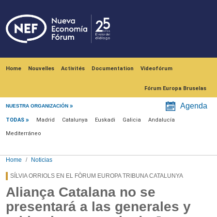
Skip to main content
Navegación principal
Home
Nouvelles
Activités
Documentation
Videofórum
Fórum Europa Bruselas
Menú noticias
Agenda
NUESTRA ORGANIZACIÓN
TODAS
Madrid
Catalunya
Euskadi
Galicia
Andalucía
Mediterráneo
Home
Noticias
SÍLVIA ORRIOLS EN EL FÒRUM EUROPA TRIBUNA CATALUNYA
Aliança Catalana no se
presentará a las generales y