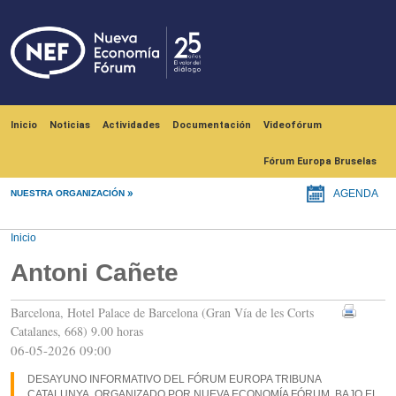
Pasar al contenido principal
Navegación principal
Inicio
Noticias
Actividades
Documentación
Videofórum
Fórum Europa Bruselas
NUESTRA ORGANIZACIÓN
AGENDA
Inicio
Antoni Cañete
Barcelona, Hotel Palace de Barcelona (Gran Vía de les Corts
Catalanes, 668) 9.00 horas
06-05-2026 09:00
DESAYUNO INFORMATIVO DEL FÓRUM EUROPA TRIBUNA
CATALUNYA, ORGANIZADO POR NUEVA ECONOMÍA FÓRUM, BAJO EL