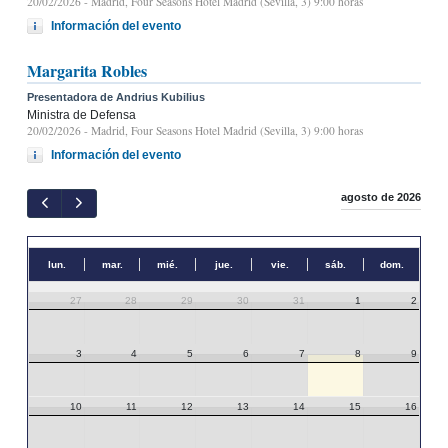
20/02/2026
- Madrid, Four Seasons Hotel Madrid (Sevilla, 3) 9:00 horas
Información del evento
Margarita Robles
Presentadora de Andrius Kubilius
Ministra de Defensa
20/02/2026
- Madrid, Four Seasons Hotel Madrid (Sevilla, 3) 9:00 horas
Información del evento
agosto de 2026
lun.
mar.
mié.
jue.
vie.
sáb.
dom.
27
28
29
30
31
1
2
3
4
5
6
7
8
9
10
11
12
13
14
15
16