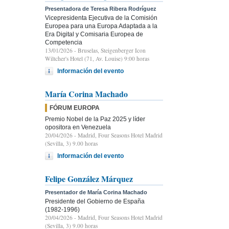
Presentadora de Teresa Ribera Rodríguez
Vicepresidenta Ejecutiva de la Comisión
Europea para una Europa Adaptada a la
Era Digital y Comisaria Europea de
Competencia
13/01/2026
- Bruselas, Steigenberger Icon
Wiltcher's Hotel (71, Av. Louise) 9:00 horas
Información del evento
María Corina Machado
FÓRUM EUROPA
Premio Nobel de la Paz 2025 y líder
opositora en Venezuela
20/04/2026
- Madrid, Four Seasons Hotel Madrid
(Sevilla, 3) 9.00 horas
Información del evento
Felipe González Márquez
Presentador de María Corina Machado
Presidente del Gobierno de España
(1982-1996)
20/04/2026
- Madrid, Four Seasons Hotel Madrid
(Sevilla, 3) 9.00 horas