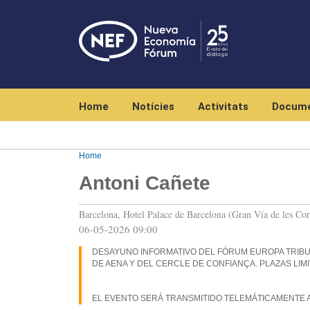
Navegación principal
Home
Notícies
Activitats
Docume
Home
Antoni Cañete
Barcelona, Hotel Palace de Barcelona (Gran Vía de les Cor
06-05-2026 09:00
DESAYUNO INFORMATIVO DEL FÓRUM EUROPA TRIBU
DE AENA Y DEL CERCLE DE CONFIANÇA. PLAZAS LIM
EL EVENTO SERÁ TRANSMITIDO TELEMÁTICAMENTE 