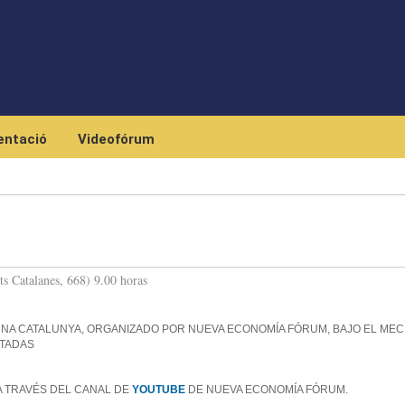
Skip to main content
ntació
Videofórum
ts Catalanes, 668) 9.00 horas
NA CATALUNYA, ORGANIZADO POR NUEVA ECONOMÍA FÓRUM, BAJO EL ME
ITADAS
A TRAVÉS DEL CANAL DE
YOUTUBE
DE NUEVA ECONOMÍA FÓRUM.