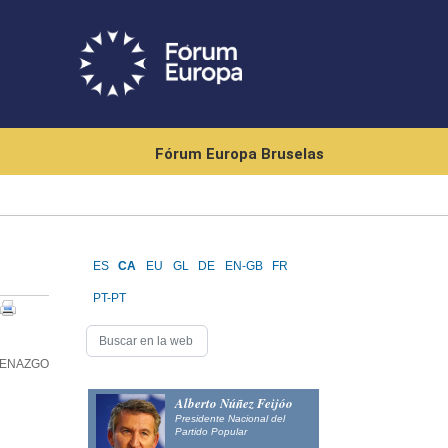
Fórum Europa Bruselas
ES
CA
EU
GL
DE
EN-GB
FR
PT-PT
CENAZGO
Alberto Núñez Feijóo
Presidente Nacional del
Partido Popular