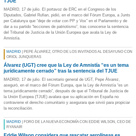
TJUE
MADRID, 17 de julio. El portavoz de ERC en el Congreso de los
Diputados, Gabriel Rufian, pidió, en el marco del Fórum Europa, a Junts
per Catalunya que “deje de votar con PP y Vox” en el Parlamento y de
dar a su partido “lecciones de patriotismo”, tras conocerse la sentencia
del Tribunal de Justicia de la Unión Europea que avala la Ley de
Amnistía.
MADRID
| PEPE ÁLVAREZ, OTRO DE LOS INVITADOS AL DESAYUNO CON
ORIOL JUNQUERAS
Álvarez (UGT) cree que la Ley de Amnistía “es un tema
jurídicamente cerrado” tras la sentencia del TJUE
MADRID, 17 de julio. El secretario general de UGT, Pepe Álvarez,
aseguró, en el marco del Fórum Europa, que la Ley de Amnistía “es un
tema jurídicamente cerrado”, después de que el Tribunal de Justicia de
la Unión Europea (TJUE) avalara que su aplicación en España no
contraviene el derecho comunitario y asegurara que sirvió para propiciar
la reconciliación.
MADRID
| FORO DE LA NUEVA ECONOMÍA CON EDDIE WILSON, CEO DE
RYANAIR
Eddie Wilson considera que rescatar aerolíneas es