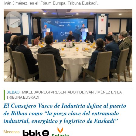
Iván Jiménez, en el ‘Fórum Europa. Tribuna Euskadi’.
BILBAO
| MIKEL JAUREGI PRESENTADOR DE IVÁN JIMÉNEZ EN LA
TRIBUNA EUSKADI
El Consejero Vasco de Industria define al puerto
de Bilbao como “la pieza clave del entramado
industrial, energético y logístico de Euskadi”
Mecenas