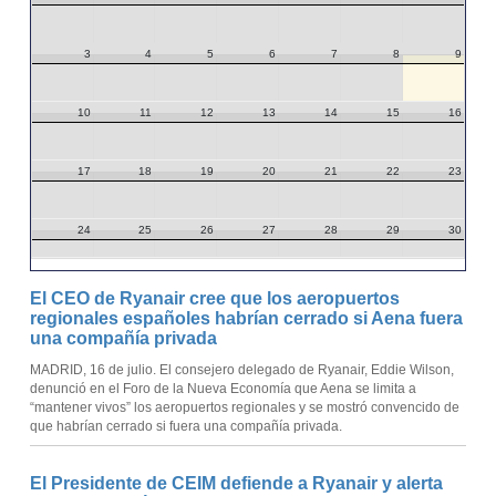
3
4
5
6
7
8
9
10
11
12
13
14
15
16
17
18
19
20
21
22
23
24
25
26
27
28
29
30
31
1
2
3
4
5
6
El CEO de Ryanair cree que los aeropuertos
regionales españoles habrían cerrado si Aena fuera
una compañía privada
MADRID, 16 de julio. El consejero delegado de Ryanair, Eddie Wilson,
denunció en el Foro de la Nueva Economía que Aena se limita a
“mantener vivos” los aeropuertos regionales y se mostró convencido de
que habrían cerrado si fuera una compañía privada.
El Presidente de CEIM defiende a Ryanair y alerta