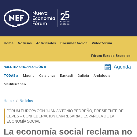
Skip to main content
Navegación principal
Home
Noticias
Actividades
Documentación
Videofórum
Fórum Europa Bruselas
Menú noticias
Agenda
NUESTRA ORGANIZACIÓN
TODAS
Madrid
Catalunya
Euskadi
Galicia
Andalucía
Mediterráneo
Home
Noticias
FÓRUM EUROPA CON JUAN ANTONIO PEDREÑO, PRESIDENTE DE
CEPES – CONFEDERACIÓN EMPRESARIAL ESPAÑOLA DE LA
ECONOMÍA SOCIAL
La economía social reclama no