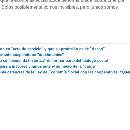
 que la economía social actúe de forma unida para luchar por
 Solos posiblemente somos invisibles, pero juntos somos
on en "acto de servicio" y que su profesión es de "riesgo"
er sido suspendidos "mucho antes"
a su “demanda histórica” de formar parte del diálogo social
pare a mayores y niños ante el aumento de la “carga”
nta carencias de la Ley de Economía Social con las cooperativas: “Qu