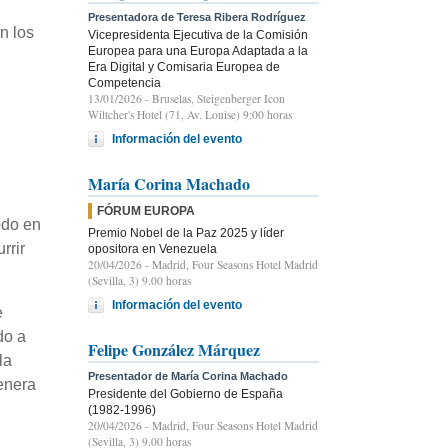
Presentadora de Teresa Ribera Rodríguez
n los
Vicepresidenta Ejecutiva de la Comisión
Europea para una Europa Adaptada a la
Era Digital y Comisaria Europea de
Competencia
13/01/2026
- Bruselas, Steigenberger Icon
Wiltcher's Hotel (71, Av. Louise) 9:00 horas
Información del evento
María Corina Machado
FÓRUM EUROPA
odo en
Premio Nobel de la Paz 2025 y líder
rrir
opositora en Venezuela
20/04/2026
- Madrid, Four Seasons Hotel Madrid
(Sevilla, 3) 9.00 horas
Información del evento
e
do a
Felipe González Márquez
la
Presentador de María Corina Machado
enera
Presidente del Gobierno de España
(1982-1996)
20/04/2026
- Madrid, Four Seasons Hotel Madrid
(Sevilla, 3) 9.00 horas