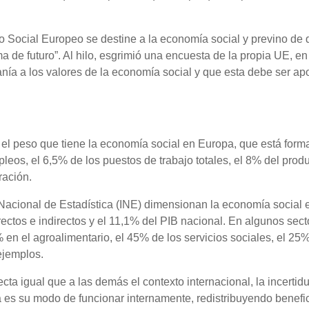
 Social Europeo se destine a la economía social y previno de q
a de futuro”. Al hilo, esgrimió una encuesta de la propia UE, en
anía a los valores de la economía social y que esta debe ser a
l peso que tiene la economía social en Europa, que está form
leos, el 6,5% de los puestos de trabajo totales, el 8% del prod
ración.
o Nacional de Estadística (INE) dimensionan la economía social 
ctos e indirectos y el 11,1% del PIB nacional. En algunos sect
en el agroalimentario, el 45% de los servicios sociales, el 25%
 ejemplos.
ta igual que a las demás el contexto internacional, la incertid
a es su modo de funcionar internamente, redistribuyendo benefic