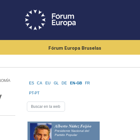
Fórum Europa Bruselas
NOMÍA
ES
CA
EU
GL
DE
EN-GB
FR
PT-PT
y
Alberto Núñez Feijóo
Presidente Nacional del
Partido Popular