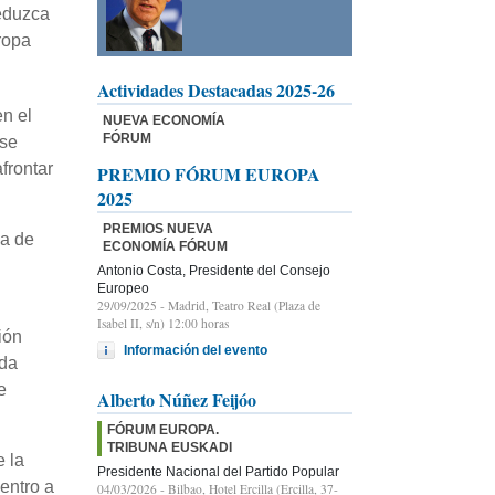
reduzca
ropa
Actividades Destacadas 2025-26
n el
NUEVA ECONOMÍA
FÓRUM
 se
frontar
PREMIO FÓRUM EUROPA
2025
PREMIOS NUEVA
pa de
ECONOMÍA FÓRUM
Antonio Costa, Presidente del Consejo
Europeo
29/09/2025
- Madrid, Teatro Real (Plaza de
Isabel II, s/n) 12:00 horas
ión
Información del evento
ada
e
Alberto Núñez Feijóo
FÓRUM EUROPA.
TRIBUNA EUSKADI
e la
Presidente Nacional del Partido Popular
entro a
04/03/2026
- Bilbao, Hotel Ercilla (Ercilla, 37-