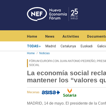
Navegación principal
Home
News
Activities
Documenta
Menú noticias
TODAS
Madrid
Catalunya
Euskadi
Galici
Home
Noticias
FÓRUM EUROPA CON JUAN ANTONIO PEDREÑO, PRESI
SOCIAL
La economía social recl
mantener los “valores q
Mecenas
MADRID, 14 de mayo. El presidente de la Conf