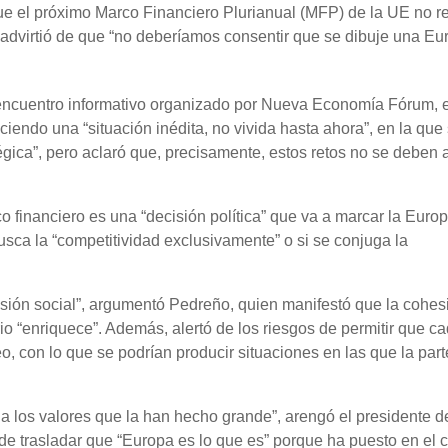
ue el próximo Marco Financiero Plurianual (MFP) de la UE no 
 advirtió de que “no deberíamos consentir que se dibuje una Eu
ncuentro informativo organizado por Nueva Economía Fórum, e
iendo una “situación inédita, no vivida hasta ahora”, en la que
égica”, pero aclaró que, precisamente, estos retos no se deben a
o financiero es una “decisión política” que va a marcar la Euro
usca la “competitividad exclusivamente” o si se conjuga la
sión social”, argumentó Pedreño, quien manifestó que la cohes
ario “enriquece”. Además, alertó de los riesgos de permitir que c
, con lo que se podrían producir situaciones en las que la part
 los valores que la han hecho grande”, arengó el presidente d
e trasladar que “Europa es lo que es” porque ha puesto en el c