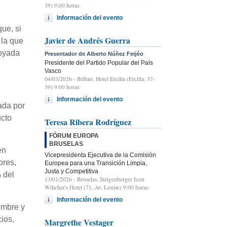
39) 9:00 horas
Información del evento
ue, si
Javier de Andrés Guerra
 la que
poyada
Presentador de Alberto Núñez Feijóo
Presidente del Partido Popular del País
Vasco
04/03/2026
- Bilbao, Hotel Ercilla (Ercilla, 37-
39) 9:00 horas
Información del evento
ada por
ucto
Teresa Ribera Rodríguez
FÓRUM EUROPA
BRUSELAS
en
Vicepresidenta Ejecutiva de la Comisión
ores,
Europea para una Transición Limpia,
Justa y Competitiva
 del
13/01/2026
- Bruselas, Steigenberger Icon
Wiltcher's Hotel (71, Av. Louise) 9:00 horas
Información del evento
umbre y
ios,
Margrethe Vestager