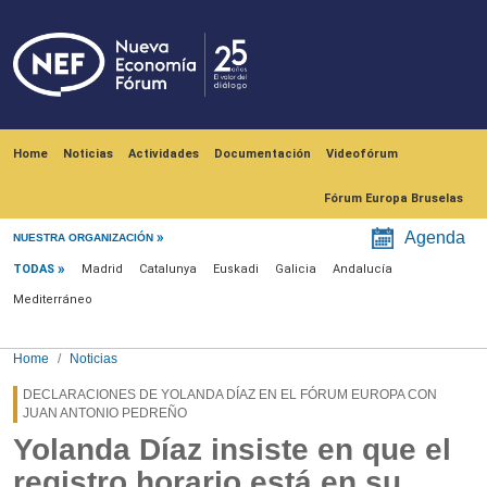
Skip to main content
Navegación principal
Home
Noticias
Actividades
Documentación
Videofórum
Fórum Europa Bruselas
Menú noticias
Agenda
NUESTRA ORGANIZACIÓN
TODAS
Madrid
Catalunya
Euskadi
Galicia
Andalucía
Mediterráneo
Home
Noticias
DECLARACIONES DE YOLANDA DÍAZ EN EL FÓRUM EUROPA CON
JUAN ANTONIO PEDREÑO
Yolanda Díaz insiste en que el
registro horario está en su