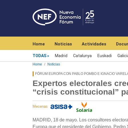
Navegación principal
Home
Noticias
Actividades
Docu
Menú noticias
TODAS
Madrid
Catalunya
Euskadi
Galici
Home
Noticias
FÓRUM EUROPA CON PABLO POMBO E IGNACIO VAREL
Expertos electorales cr
“crisis constitucional” p
Mecenas
MADRID, 18 de mayo. Los consultores electora
Europa que el presidente del Gobierno, Pedro S