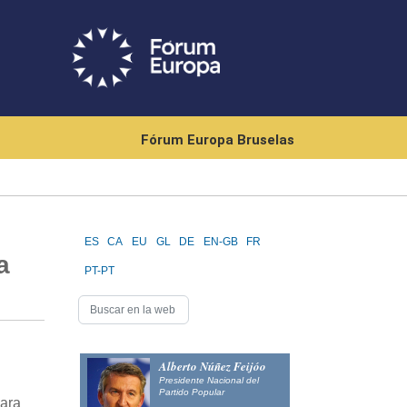
Fórum Europa Bruselas
ES
CA
EU
GL
DE
EN-GB
FR
a
PT-PT
Alberto Núñez Feijóo
Presidente Nacional del
Partido Popular
para