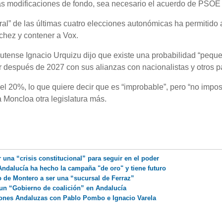
las modificaciones de fondo, sea necesario el acuerdo de PSOE
ral” de las últimas cuatro elecciones autonómicas ha permitido a
nchez y contener a Vox.
lutense Ignacio Urquizu dijo que existe una probabilidad “pequ
r después de 2027 con sus alianzas con nacionalistas y otros pa
l 20%, lo que quiere decir que es “improbable”, pero “no impos
a Moncloa otra legislatura más.
una “crisis constitucional” para seguir en el poder
ndalucía ha hecho la campaña "de oro" y tiene futuro
o de Montero a ser una “sucursal de Ferraz”
un “Gobierno de coalición” en Andalucía
ciones Andaluzas con Pablo Pombo e Ignacio Varela