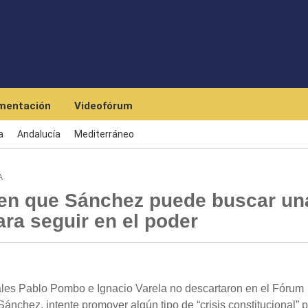
Skip to main content
mentación
Videofórum
a
Andalucía
Mediterráneo
A
een que Sánchez puede buscar un
ara seguir en el poder
les Pablo Pombo e Ignacio Varela no descartaron en el Fórum
ánchez, intente promover algún tipo de “crisis constitucional” 