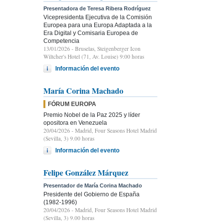
Presentadora de Teresa Ribera Rodríguez
Vicepresidenta Ejecutiva de la Comisión
Europea para una Europa Adaptada a la
Era Digital y Comisaria Europea de
Competencia
13/01/2026
- Bruselas, Steigenberger Icon
Wiltcher's Hotel (71, Av. Louise) 9:00 horas
Información del evento
María Corina Machado
FÓRUM EUROPA
Premio Nobel de la Paz 2025 y líder
opositora en Venezuela
20/04/2026
- Madrid, Four Seasons Hotel Madrid
(Sevilla, 3) 9.00 horas
Información del evento
Felipe González Márquez
Presentador de María Corina Machado
Presidente del Gobierno de España
(1982-1996)
20/04/2026
- Madrid, Four Seasons Hotel Madrid
(Sevilla, 3) 9.00 horas