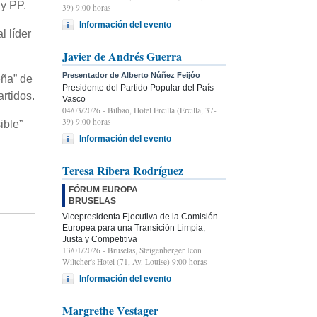
 y PP.
39) 9:00 horas
Información del evento
l líder
Javier de Andrés Guerra
Presentador de Alberto Núñez Feijóo
eña” de
Presidente del Partido Popular del País
rtidos.
Vasco
04/03/2026
- Bilbao, Hotel Ercilla (Ercilla, 37-
39) 9:00 horas
ible”
Información del evento
Teresa Ribera Rodríguez
FÓRUM EUROPA
BRUSELAS
Vicepresidenta Ejecutiva de la Comisión
Europea para una Transición Limpia,
Justa y Competitiva
13/01/2026
- Bruselas, Steigenberger Icon
Wiltcher's Hotel (71, Av. Louise) 9:00 horas
Información del evento
Margrethe Vestager