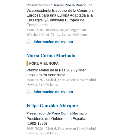
Presentadora de Teresa Ribera Rodríguez
Vicepresidenta Ejecutiva de la Comisión
Europea para una Europa Adaptada a la
Era Digital y Comisaria Europea de
Competencia
13/01/2026
- Bruselas, Steigenberger Icon
Wiltcher's Hotel (71, Av. Louise) 9:00 horas
Información del evento
María Corina Machado
FÓRUM EUROPA
Premio Nobel de la Paz 2025 y líder
opositora en Venezuela
20/04/2026
- Madrid, Four Seasons Hotel Madrid
(Sevilla, 3) 9.00 horas
Información del evento
Felipe González Márquez
Presentador de María Corina Machado
Presidente del Gobierno de España
(1982-1996)
20/04/2026
- Madrid, Four Seasons Hotel Madrid
(Sevilla, 3) 9.00 horas