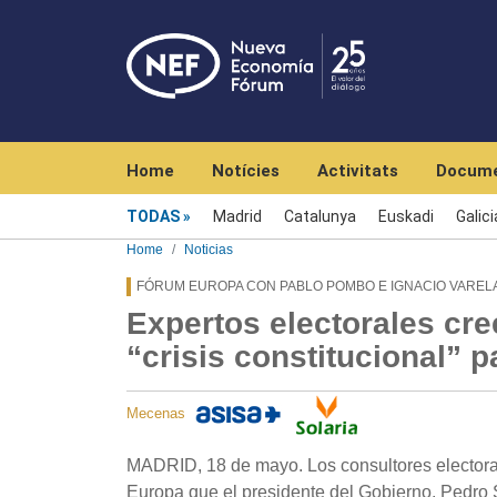
Navegación principal
Home
Notícies
Activitats
Docume
Menú noticias
TODAS
Madrid
Catalunya
Euskadi
Galici
Home
Noticias
FÓRUM EUROPA CON PABLO POMBO E IGNACIO VAREL
Expertos electorales cr
“crisis constitucional” p
Mecenas
MADRID, 18 de mayo. Los consultores electora
Europa que el presidente del Gobierno, Pedro S