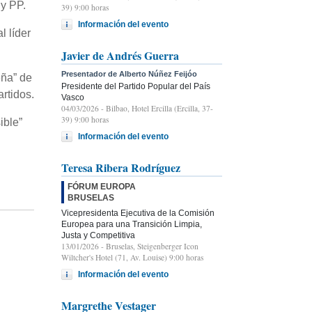
 y PP.
39) 9:00 horas
Información del evento
l líder
Javier de Andrés Guerra
Presentador de Alberto Núñez Feijóo
eña” de
Presidente del Partido Popular del País
rtidos.
Vasco
04/03/2026
- Bilbao, Hotel Ercilla (Ercilla, 37-
39) 9:00 horas
ible”
Información del evento
Teresa Ribera Rodríguez
FÓRUM EUROPA
BRUSELAS
Vicepresidenta Ejecutiva de la Comisión
Europea para una Transición Limpia,
Justa y Competitiva
13/01/2026
- Bruselas, Steigenberger Icon
Wiltcher's Hotel (71, Av. Louise) 9:00 horas
Información del evento
Margrethe Vestager