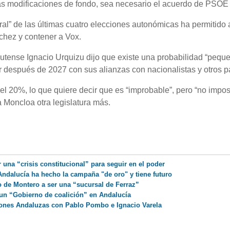
las modificaciones de fondo, sea necesario el acuerdo de PSOE
ral” de las últimas cuatro elecciones autonómicas ha permitido a
nchez y contener a Vox.
lutense Ignacio Urquizu dijo que existe una probabilidad “pequ
r después de 2027 con sus alianzas con nacionalistas y otros pa
l 20%, lo que quiere decir que es “improbable”, pero “no impos
a Moncloa otra legislatura más.
una “crisis constitucional” para seguir en el poder
ndalucía ha hecho la campaña "de oro" y tiene futuro
o de Montero a ser una “sucursal de Ferraz”
un “Gobierno de coalición” en Andalucía
ciones Andaluzas con Pablo Pombo e Ignacio Varela