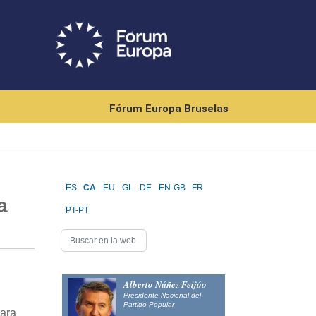
Fórum Europa Bruselas
ES
CA
EU
GL
DE
EN-GB
FR
a
PT-PT
Alberto Núñez Feijóo
Presidente Nacional del
Partido Popular
para