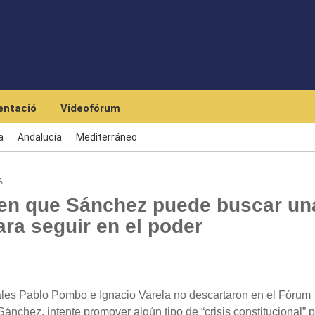
Skip to main content
ntació
Videofórum
a
Andalucía
Mediterráneo
A
een que Sánchez puede buscar un
ara seguir en el poder
les Pablo Pombo e Ignacio Varela no descartaron en el Fórum
ánchez, intente promover algún tipo de “crisis constitucional” 