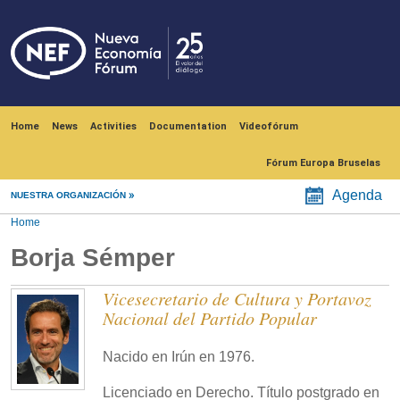
Skip to main content
Navegación principal
Home
News
Activities
Documentation
Videofórum
Fórum Europa Bruselas
Agenda
NUESTRA ORGANIZACIÓN
Home
Borja Sémper
Vicesecretario de Cultura y Portavoz
Nacional del Partido Popular
Nacido en Irún en 1976.
Licenciado en Derecho. Título postgrado en