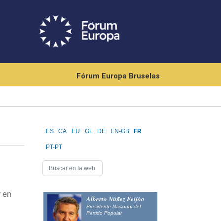
Fórum Europa Bruselas
ES
CA
EU
GL
DE
EN-GB
FR
PT-PT
r en
Alberto Núñez Feijóo
Presidente Nacional del
Partido Popular