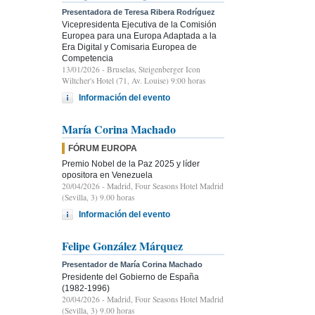
Presentadora de Teresa Ribera Rodríguez
Vicepresidenta Ejecutiva de la Comisión
Europea para una Europa Adaptada a la
Era Digital y Comisaria Europea de
Competencia
13/01/2026
- Bruselas, Steigenberger Icon
Wiltcher's Hotel (71, Av. Louise) 9:00 horas
Información del evento
María Corina Machado
FÓRUM EUROPA
Premio Nobel de la Paz 2025 y líder
opositora en Venezuela
20/04/2026
- Madrid, Four Seasons Hotel Madrid
(Sevilla, 3) 9.00 horas
Información del evento
Felipe González Márquez
Presentador de María Corina Machado
Presidente del Gobierno de España
(1982-1996)
20/04/2026
- Madrid, Four Seasons Hotel Madrid
(Sevilla, 3) 9.00 horas