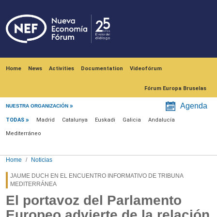
Skip to main content
Navegación principal
Home
News
Activities
Documentation
Videofórum
Fórum Europa Bruselas
Menú noticias
Agenda
NUESTRA ORGANIZACIÓN
TODAS
Madrid
Catalunya
Euskadi
Galicia
Andalucía
Mediterráneo
Home
Noticias
JAUME DUCH EN EL ENCUENTRO INFORMATIVO DE TRIBUNA
MEDITERRÁNEA
El portavoz del Parlamento
Europeo advierte de la relación