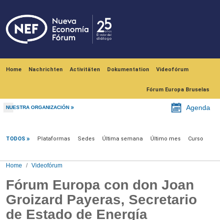
Skip to main content
Navegación principal
Home
Nachrichten
Activitäten
Dokumentation
Videofórum
Fórum Europa Bruselas
Agenda
NUESTRA ORGANIZACIÓN
Videofórum
TODOS
Plataformas
Sedes
Última semana
Último mes
Curso
Home
Videofórum
Fórum Europa con don Joan
Groizard Payeras, Secretario
de Estado de Energía