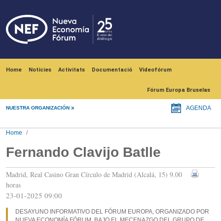
Skip to main content
Navegación principal
Home
Notícies
Activitats
Documentació
Videofórum
Fórum Europa Bruselas
NUESTRA ORGANIZACIÓN
AGENDA
Home
Fernando Clavijo Batlle
Madrid, Real Casino Gran Círculo de Madrid (Alcalá, 15) 9.00
horas
23-01-2025 09:00
DESAYUNO INFORMATIVO DEL FÓRUM EUROPA, ORGANIZADO POR
NUEVA ECONOMÍA FÓRUM, BAJO EL MECENAZGO DEL GRUPO DE